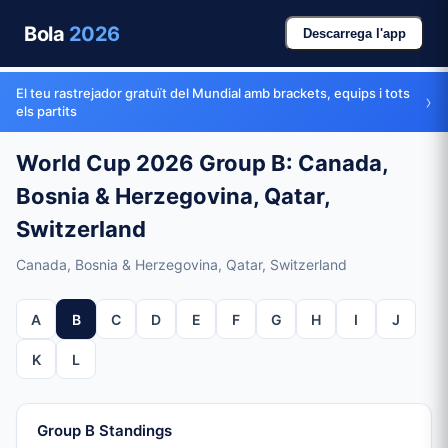
Bola
2026
Descarrega l'app
El teu rastrejador gratuït del Mundial amb brackets, equips i tots
›
els partits
World Cup 2026 Group B: Canada,
Bosnia & Herzegovina, Qatar,
Switzerland
Canada, Bosnia & Herzegovina, Qatar, Switzerland
A
B
C
D
E
F
G
H
I
J
K
L
Group B Standings