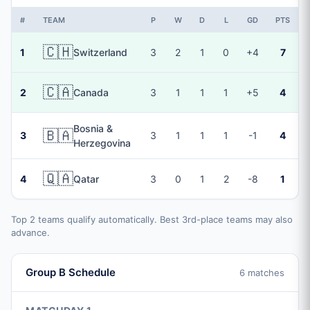
#
TEAM
P
W
D
L
GD
PTS
🇨🇭
1
Switzerland
3
2
1
0
+4
7
🇨🇦
2
Canada
3
1
1
1
+5
4
Bosnia &
🇧🇦
3
3
1
1
1
-1
4
Herzegovina
🇶🇦
4
Qatar
3
0
1
2
-8
1
Top 2 teams qualify automatically. Best 3rd-place teams may also
advance.
Group B Schedule
6 matches