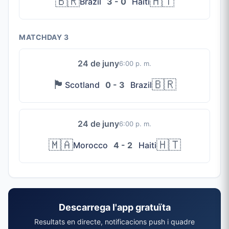
🇧🇷
🇭🇹
Brazil
3 - 0
Haiti
MATCHDAY 3
24 de juny
6:00 p. m.
🏴󠁧󠁢󠁳󠁣󠁴󠁿
🇧🇷
Scotland
0 - 3
Brazil
24 de juny
6:00 p. m.
🇲🇦
🇭🇹
Morocco
4 - 2
Haiti
Descarrega l'app gratuïta
Resultats en directe, notificacions push i quadre