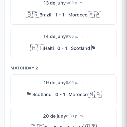
13 de juny
6:00 p. m.
🇧🇷
🇲🇦
Brazil
1 - 1
Morocco
14 de juny
9:00 p. m.
🇭🇹
🏴󠁧󠁢󠁳󠁣󠁴󠁿
Haiti
0 - 1
Scotland
MATCHDAY 2
19 de juny
6:00 p. m.
🏴󠁧󠁢󠁳󠁣󠁴󠁿
🇲🇦
Scotland
0 - 1
Morocco
20 de juny
8:30 p. m.