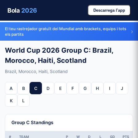
Bola
2026
Descarrega l'app
El teu rastrejador gratuït del Mundial amb brackets, equips i tots
›
els partits
World Cup 2026 Group C: Brazil,
Morocco, Haiti, Scotland
Brazil, Morocco, Haiti, Scotland
A
B
C
D
E
F
G
H
I
J
K
L
Group C Standings
#
TEAM
P
W
D
L
GD
PTS