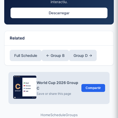
interactiu.
Descarregar
Related
Full Schedule
← Group B
Group D →
World Cup 2026 Group
C
Compartir
Save or share this page
Home
Schedule
Groups