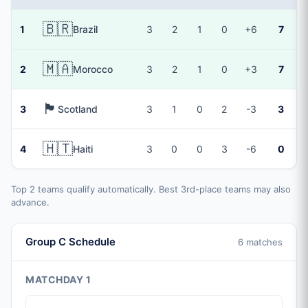
🇧🇷
1
Brazil
3
2
1
0
+6
7
🇲🇦
2
Morocco
3
2
1
0
+3
7
🏴󠁧󠁢󠁳󠁣󠁴󠁿
3
Scotland
3
1
0
2
-3
3
🇭🇹
4
Haiti
3
0
0
3
-6
0
Top 2 teams qualify automatically. Best 3rd-place teams may also
advance.
Group C Schedule
6 matches
MATCHDAY 1