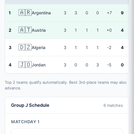
🇦🇷
1
Argentina
3
3
0
0
+7
9
🇦🇹
2
Austria
3
1
1
1
+0
4
🇩🇿
3
Algeria
3
1
1
1
-2
4
🇯🇴
4
Jordan
3
0
0
3
-5
0
Top 2 teams qualify automatically. Best 3rd-place teams may also
advance.
Group J Schedule
6 matches
MATCHDAY 1