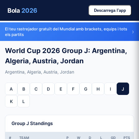
Bola
2026
Descarrega l'app
El teu rastrejador gratuït del Mundial amb brackets, equips i tots
›
els partits
World Cup 2026 Group J: Argentina,
Algeria, Austria, Jordan
Argentina, Algeria, Austria, Jordan
A
B
C
D
E
F
G
H
I
J
K
L
Group J Standings
#
TEAM
P
W
D
L
GD
PTS