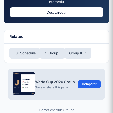
interactiu.
Descarregar
Related
Full Schedule
← Group I
Group K →
World Cup 2026 Group J
Compartir
Save or share this page
Home
Schedule
Groups