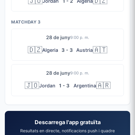
🇯🇴
🇩🇿
Jordan
1 - 2
Algeria
MATCHDAY 3
28 de juny
9:00 p. m.
🇩🇿
🇦🇹
Algeria
3 - 3
Austria
28 de juny
9:00 p. m.
🇯🇴
🇦🇷
Jordan
1 - 3
Argentina
Descarrega l'app gratuïta
Resultats en directe, notificacions push i quadre