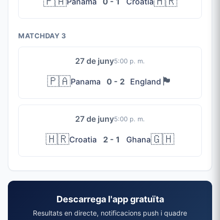
🇵🇦
🇭🇷
Panama
0 - 1
Croatia
MATCHDAY 3
27 de juny
5:00 p. m.
🇵🇦
🏴󠁧󠁢󠁥󠁮󠁧󠁿
Panama
0 - 2
England
27 de juny
5:00 p. m.
🇭🇷
🇬🇭
Croatia
2 - 1
Ghana
Descarrega l'app gratuïta
Resultats en directe, notificacions push i quadre