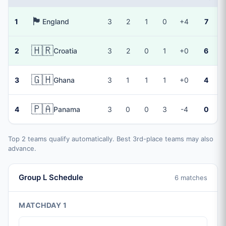
🏴󠁧󠁢󠁥󠁮󠁧󠁿
1
England
3
2
1
0
+4
7
🇭🇷
2
Croatia
3
2
0
1
+0
6
🇬🇭
3
Ghana
3
1
1
1
+0
4
🇵🇦
4
Panama
3
0
0
3
-4
0
Top 2 teams qualify automatically. Best 3rd-place teams may also
advance.
Group L Schedule
6 matches
MATCHDAY 1