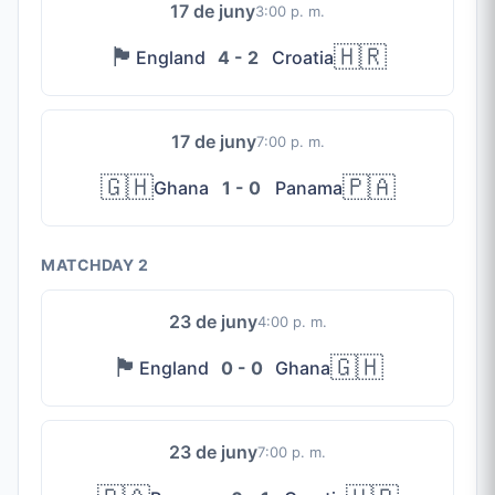
17 de juny
3:00 p. m.
🏴󠁧󠁢󠁥󠁮󠁧󠁿
🇭🇷
England
4 - 2
Croatia
17 de juny
7:00 p. m.
🇬🇭
🇵🇦
Ghana
1 - 0
Panama
MATCHDAY 2
23 de juny
4:00 p. m.
🏴󠁧󠁢󠁥󠁮󠁧󠁿
🇬🇭
England
0 - 0
Ghana
23 de juny
7:00 p. m.