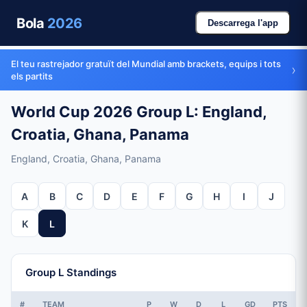
Bola
2026
Descarrega l'app
El teu rastrejador gratuït del Mundial amb brackets, equips i tots
›
els partits
World Cup 2026 Group L: England,
Croatia, Ghana, Panama
England, Croatia, Ghana, Panama
A
B
C
D
E
F
G
H
I
J
K
L
Group L Standings
#
TEAM
P
W
D
L
GD
PTS