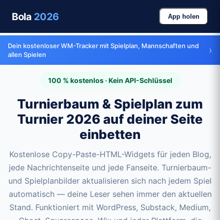
Bola
2026
App holen
Dein kostenloser WM-Tracker mit Spielplan, Mannschaften und
›
allen Spielen
100 % kostenlos · Kein API-Schlüssel
Turnierbaum & Spielplan zum
Turnier 2026 auf deiner Seite
einbetten
Kostenlose Copy-Paste-HTML-Widgets für jeden Blog,
jede Nachrichtenseite und jede Fanseite. Turnierbaum-
und Spielplanbilder aktualisieren sich nach jedem Spiel
automatisch — deine Leser sehen immer den aktuellen
Stand. Funktioniert mit WordPress, Substack, Medium,