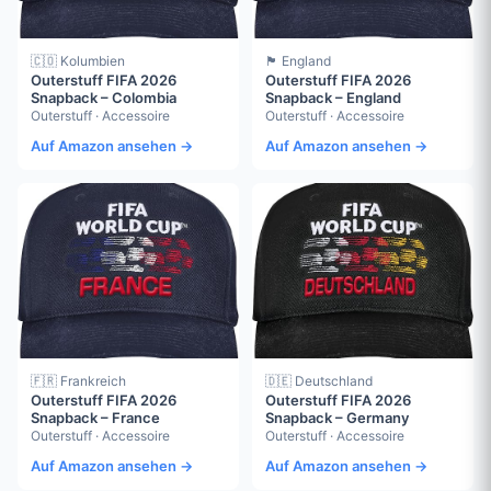
🇨🇴 Kolumbien
🏴󠁧󠁢󠁥󠁮󠁧󠁿 England
Outerstuff FIFA 2026
Outerstuff FIFA 2026
Snapback – Colombia
Snapback – England
Outerstuff · Accessoire
Outerstuff · Accessoire
Auf Amazon ansehen →
Auf Amazon ansehen →
🇫🇷 Frankreich
🇩🇪 Deutschland
Outerstuff FIFA 2026
Outerstuff FIFA 2026
Snapback – France
Snapback – Germany
Outerstuff · Accessoire
Outerstuff · Accessoire
Auf Amazon ansehen →
Auf Amazon ansehen →