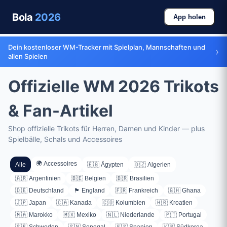
Bola
2026
App holen
Dein kostenloser WM-Tracker mit Spielplan, Mannschaften und
›
allen Spielen
Offizielle WM 2026 Trikots
& Fan-Artikel
Shop offizielle Trikots für Herren, Damen und Kinder — plus
Spielbälle, Schals und Accessoires
🌍 Accessoires
Alle
🇪🇬 Ägypten
🇩🇿 Algerien
🇦🇷 Argentinien
🇧🇪 Belgien
🇧🇷 Brasilien
🇩🇪 Deutschland
🏴󠁧󠁢󠁥󠁮󠁧󠁿 England
🇫🇷 Frankreich
🇬🇭 Ghana
🇯🇵 Japan
🇨🇦 Kanada
🇨🇴 Kolumbien
🇭🇷 Kroatien
🇲🇦 Marokko
🇲🇽 Mexiko
🇳🇱 Niederlande
🇵🇹 Portugal