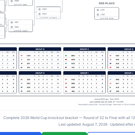
Complete 2026 World Cup knockout bracket — Round of 32 to Final with all 12 
Last updated:
August 7, 2026
· Updated after