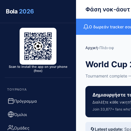
Φάση νοκ-άουτ
Bola
2026
Ο δωρεάν tracker σο
Αρχική
›
Πλέι-οφ
World Cup 
Scan to install the app on your phone
(free)
Tournament complete 
ΤΟΥΡΝΟΥΆ
Δημιουργήστε τ
Πρόγραμμα
Διαλέξτε κάθε νικητ
Join 33,877+ fans who’v
Όμιλοι
Ομάδες
🔄
Latest update:
Spai