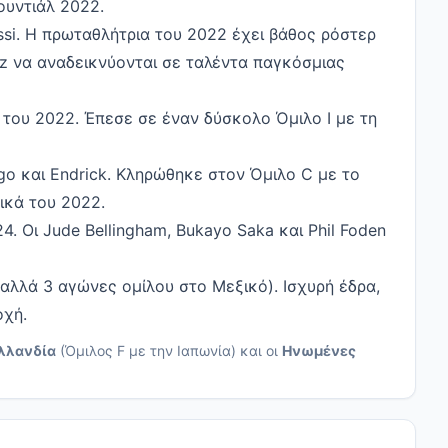
ουντιάλ 2022.
si. Η πρωταθλήτρια του 2022 έχει βάθος ρόστερ
dez να αναδεικνύονται σε ταλέντα παγκόσμιας
 του 2022. Έπεσε σε έναν δύσκολο Όμιλο I με τη
go και Endrick. Κληρώθηκε στον Όμιλο C με το
ικά του 2022.
. Οι Jude Bellingham, Bukayo Saka και Phil Foden
αλλά 3 αγώνες ομίλου στο Μεξικό). Ισχυρή έδρα,
οχή.
λλανδία
(Όμιλος F με την Ιαπωνία) και οι
Ηνωμένες