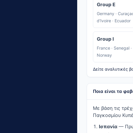
Group E
Germany · Curaçao
d'Ivoire · Ecuador
Group I
France · Senegal · 
Norway
Δείτε αναλυτικές β
Ποια είναι τα φαβ
Με βάση τις τρέχ
Παγκοσμίου Κυπέ
Ισπανία
— Πρωτ