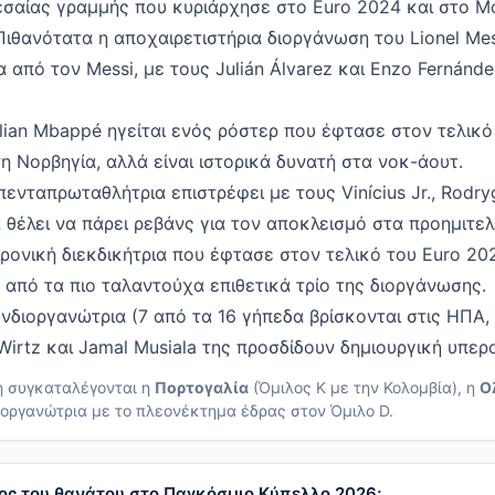
εσαίας γραμμής που κυριάρχησε στο Euro 2024 και στο Μ
ιθανότατα η αποχαιρετιστήρια διοργάνωση του Lionel Mes
 από τον Messi, με τους Julián Álvarez και Enzo Fernán
ian Mbappé ηγείται ενός ρόστερ που έφτασε στον τελικό
η Νορβηγία, αλλά είναι ιστορικά δυνατή στα νοκ-άουτ.
ενταπρωταθλήτρια επιστρέφει με τους Vinícius Jr., Rodry
 θέλει να πάρει ρεβάνς για τον αποκλεισμό στα προημιτελ
ονική διεκδικήτρια που έφτασε στον τελικό του Euro 2024
 από τα πιο ταλαντούχα επιθετικά τρίο της διοργάνωσης.
διοργανώτρια (7 από τα 16 γήπεδα βρίσκονται στις ΗΠΑ, 
 Wirtz και Jamal Musiala της προσδίδουν δημιουργική υπερ
η συγκαταλέγονται η
Πορτογαλία
(Όμιλος K με την Κολομβία), η
Ο
οργανώτρια με το πλεονέκτημα έδρας στον Όμιλο D.
ιλος του θανάτου στο Παγκόσμιο Κύπελλο 2026;