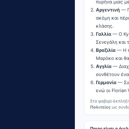
πυρήνα μιας μ
Αργεντινή
— Π
ακόμη και πέρα
κλάσης.
Γαλλία
— Ο Kyl
Σενεγάλη και τ
Βραζιλία
— Η π
Μαρόκο και θα
Αγγλία
— Διαχρ
συνθέτουν ένα
Γερμανία
— Συν
ενώ οι Florian
Στα φαβορί-έκπληξ
Πολιτείες
ως συνδι
Ποιος είναι ο όμ