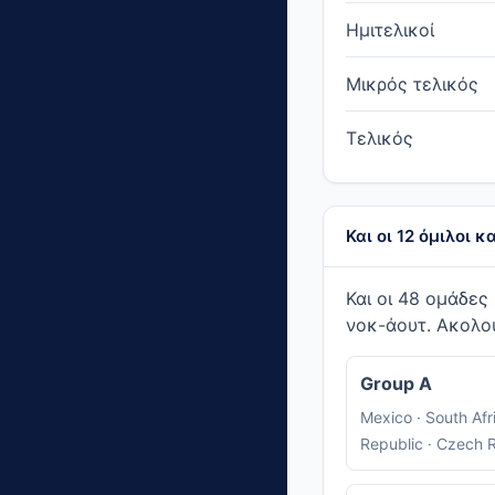
Ημιτελικοί
Μικρός τελικός
Τελικός
Και οι 12 όμιλοι 
Και οι 48 ομάδες
νοκ-άουτ. Ακολο
Group A
Mexico · South Afr
Republic · Czech 