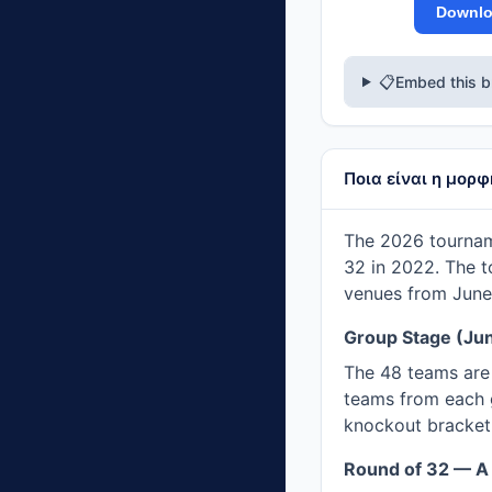
Downlo
📋
Embed this b
Ποια είναι η μορ
The 2026 tournam
32 in 2022. The 
venues from June 
Group Stage (Ju
The 48 teams are
teams from each 
knockout bracket
Round of 32 — A