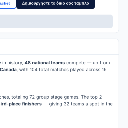
Δημιουργήστε το δικό σας ταμπλό
acket
e in history,
48 national teams
compete — up from
d Canada
, with 104 total matches played across 16
ches, totaling 72 group stage games. The top 2
hird-place finishers
— giving 32 teams a spot in the