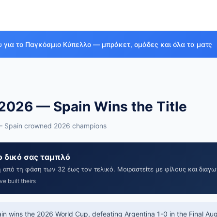
υ για το Παγκόσμιο Κύπελλο — μπράκετ, ομάδες και όλα τα ματς
2026 — Spain Wins the Title
— Spain crowned 2026 champions
ο δικό σας ταμπλό
ή από τη φάση των 32 έως τον τελικό. Μοιραστείτε με φίλους και διαγω
e built theirs
n wins the 2026 World Cup, defeating Argentina 1-0 in the Final
Aug