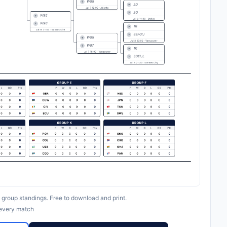
group standings. Free to download and print.
 every match