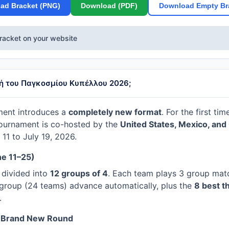
ad Bracket (PNG)
Download (PDF)
Download Empty Br
racket on your website
φή του Παγκοσμίου Κυπέλλου 2026;
ent introduces a
completely new format
. For the first tim
tournament is co-hosted by the
United States, Mexico, an
11 to July 19, 2026.
ne 11–25)
 divided into
12 groups of 4
. Each team plays 3 group mat
group (24 teams) advance automatically, plus the
8 best t
.
 Brand New Round