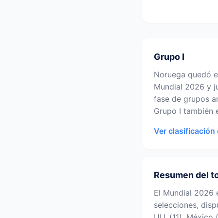
Grupo I
Noruega quedó en
Mundial 2026 y j
fase de grupos an
Grupo I también e
Ver clasificación
Resumen del t
El Mundial 2026 
selecciones, dis
UU. (11), México 