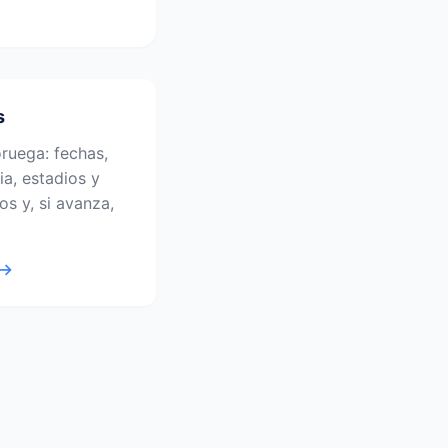
s
ruega: fechas,
ia, estadios y
os y, si avanza,
 →