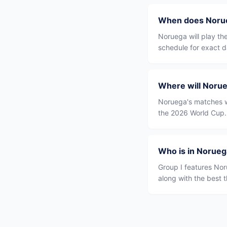
When does Norue
Noruega will play t
schedule for exact d
Where will Norue
Noruega's matches wi
the 2026 World Cup.
Who is in Norueg
Group I features Nor
along with the best 