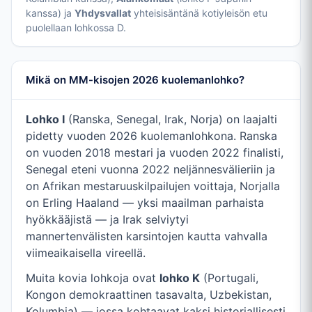
kanssa) ja
Yhdysvallat
yhteisisäntänä kotiyleisön etu
puolellaan lohkossa D.
Mikä on MM-kisojen 2026 kuolemanlohko?
Lohko I
(Ranska, Senegal, Irak, Norja) on laajalti
pidetty vuoden 2026 kuolemanlohkona. Ranska
on vuoden 2018 mestari ja vuoden 2022 finalisti,
Senegal eteni vuonna 2022 neljännesvälieriin ja
on Afrikan mestaruuskilpailujen voittaja, Norjalla
on Erling Haaland — yksi maailman parhaista
hyökkääjistä — ja Irak selviytyi
mannertenvälisten karsintojen kautta vahvalla
viimeaikaisella vireellä.
Muita kovia lohkoja ovat
lohko K
(Portugali,
Kongon demokraattinen tasavalta, Uzbekistan,
Kolumbia) — jossa kohtaavat kaksi historiallisesti