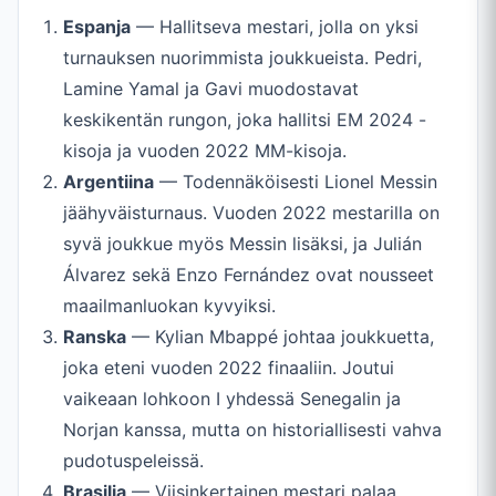
Espanja
— Hallitseva mestari, jolla on yksi
turnauksen nuorimmista joukkueista. Pedri,
Lamine Yamal ja Gavi muodostavat
keskikentän rungon, joka hallitsi EM 2024 -
kisoja ja vuoden 2022 MM-kisoja.
Argentiina
— Todennäköisesti Lionel Messin
jäähyväisturnaus. Vuoden 2022 mestarilla on
syvä joukkue myös Messin lisäksi, ja Julián
Álvarez sekä Enzo Fernández ovat nousseet
maailmanluokan kyvyiksi.
Ranska
— Kylian Mbappé johtaa joukkuetta,
joka eteni vuoden 2022 finaaliin. Joutui
vaikeaan lohkoon I yhdessä Senegalin ja
Norjan kanssa, mutta on historiallisesti vahva
pudotuspeleissä.
Brasilia
— Viisinkertainen mestari palaa