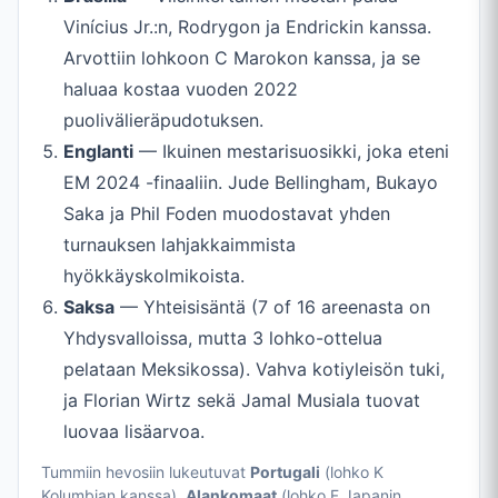
Vinícius Jr.:n, Rodrygon ja Endrickin kanssa.
Arvottiin lohkoon C Marokon kanssa, ja se
haluaa kostaa vuoden 2022
puolivälieräpudotuksen.
Englanti
— Ikuinen mestarisuosikki, joka eteni
EM 2024 -finaaliin. Jude Bellingham, Bukayo
Saka ja Phil Foden muodostavat yhden
turnauksen lahjakkaimmista
hyökkäyskolmikoista.
Saksa
— Yhteisisäntä (7 of 16 areenasta on
Yhdysvalloissa, mutta 3 lohko-ottelua
pelataan Meksikossa). Vahva kotiyleisön tuki,
ja Florian Wirtz sekä Jamal Musiala tuovat
luovaa lisäarvoa.
Tummiin hevosiin lukeutuvat
Portugali
(lohko K
Kolumbian kanssa),
Alankomaat
(lohko F Japanin