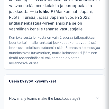
vahvaa eteläamerikkalaista ja eurooppalaista
joukkuetta — ja
lohko F
(Alankomaat, Japani,
Ruotsi, Tunisia), jossa Japanin vuoden 2022
jättiläistenkaataja-vireen ansiosta se on
vaarallinen kenelle tahansa vastustajalle.
Kun jokaisesta lohkosta on vain 2 suoraa jatkopaikkaa,
jopa korkeimmalle rankatut joukkueet kohtaavat näissä
lohkoissa todellisen putoamisriskin. 8 parasta kolmossijaa
muodostavat turvaverkon, mutta kolmanneksi jääminen
tietää todennäköisesti vaikeampaa arvontaa
neljännesvälierissä.
Usein kysytyt kysymykset
How many teams make the knockout stage?
32 teams advance to the knockout stage: the top 2 from