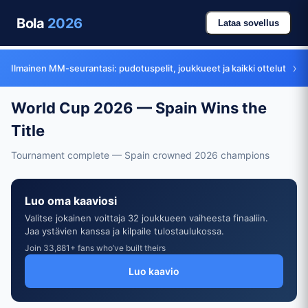
Bola
2026
Lataa sovellus
›
Ilmainen MM-seurantasi: pudotuspelit, joukkueet ja kaikki ottelut
World Cup 2026 — Spain Wins the
Title
Tournament complete — Spain crowned 2026 champions
Luo oma kaaviosi
Valitse jokainen voittaja 32 joukkueen vaiheesta finaaliin.
Jaa ystävien kanssa ja kilpaile tulostaulukossa.
Join 33,881+ fans who’ve built theirs
Luo kaavio