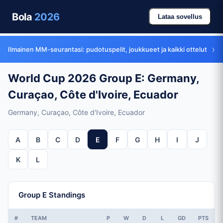
Bola
2026
Lataa sovellus
›
Ilmainen MM-seurantasi: pudotuspelit, joukkueet ja kaikki ottelut
World Cup 2026 Group E: Germany,
Curaçao, Côte d'Ivoire, Ecuador
Germany, Curaçao, Côte d'Ivoire, Ecuador
A
B
C
D
E
F
G
H
I
J
K
L
Group E Standings
#
TEAM
P
W
D
L
GD
PTS