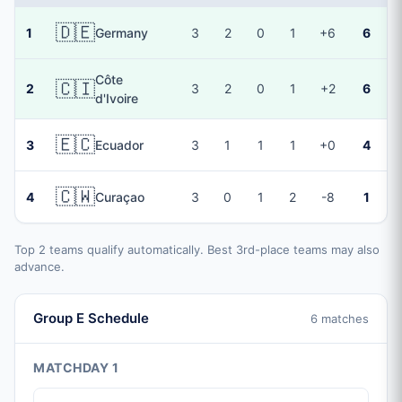
🇩🇪
1
Germany
3
2
0
1
+6
6
Côte
🇨🇮
2
3
2
0
1
+2
6
d'Ivoire
🇪🇨
3
Ecuador
3
1
1
1
+0
4
🇨🇼
4
Curaçao
3
0
1
2
-8
1
Top 2 teams qualify automatically. Best 3rd-place teams may also
advance.
Group E Schedule
6 matches
MATCHDAY 1