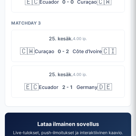
🇪🇨
🇨🇼
Ecuador
0 - 0
Curaçao
MATCHDAY 3
25. kesäk.
4.00 ip.
🇨🇼
🇨🇮
Curaçao
0 - 2
Côte d'Ivoire
25. kesäk.
4.00 ip.
🇪🇨
🇩🇪
Ecuador
2 - 1
Germany
Lataa ilmainen sovellus
Live-tulokset, push-ilmoitukset ja interaktiivinen kaavio.