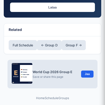
Lataa
Related
Full Schedule
← Group D
Group F →
World Cup 2026 Group E
Jaa
Save or share this page
Home
Schedule
Groups