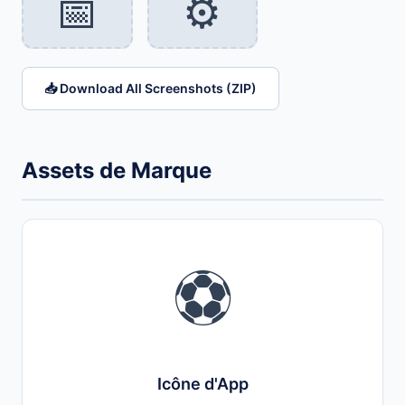
📅
⚙️
📥 Download All Screenshots (ZIP)
Assets de Marque
⚽
Icône d'App