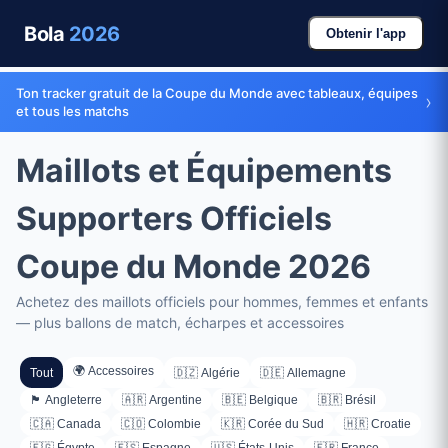
Bola
2026
Obtenir l'app
Ton tracker gratuit de la Coupe du Monde avec tableaux, équipes
›
et tous les matchs
Maillots et Équipements
Supporters Officiels
Coupe du Monde 2026
Achetez des maillots officiels pour hommes, femmes et enfants
— plus ballons de match, écharpes et accessoires
🌍 Accessoires
Tout
🇩🇿 Algérie
🇩🇪 Allemagne
🏴󠁧󠁢󠁥󠁮󠁧󠁿 Angleterre
🇦🇷 Argentine
🇧🇪 Belgique
🇧🇷 Brésil
🇨🇦 Canada
🇨🇴 Colombie
🇰🇷 Corée du Sud
🇭🇷 Croatie