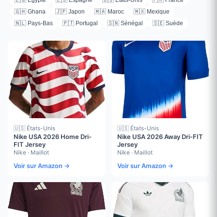
🇪🇬 Égypte
🇪🇸 Espagne
🇺🇸 États-Unis
🇫🇷 France
🇬🇭 Ghana
🇯🇵 Japon
🇲🇦 Maroc
🇲🇽 Mexique
🇳🇱 Pays-Bas
🇵🇹 Portugal
🇸🇳 Sénégal
🇸🇪 Suède
🇺🇸 États-Unis
🇺🇸 États-Unis
Nike USA 2026 Home Dri-
Nike USA 2026 Away Dri-FIT
FIT Jersey
Jersey
Nike · Maillot
Nike · Maillot
Voir sur Amazon →
Voir sur Amazon →