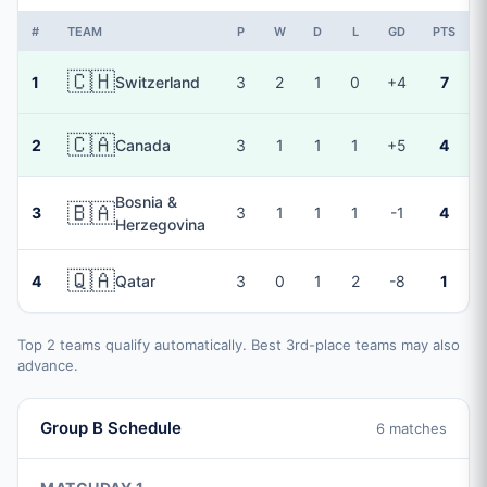
#
TEAM
P
W
D
L
GD
PTS
🇨🇭
1
Switzerland
3
2
1
0
+4
7
🇨🇦
2
Canada
3
1
1
1
+5
4
Bosnia &
🇧🇦
3
3
1
1
1
-1
4
Herzegovina
🇶🇦
4
Qatar
3
0
1
2
-8
1
Top 2 teams qualify automatically. Best 3rd-place teams may also
advance.
Group B Schedule
6 matches