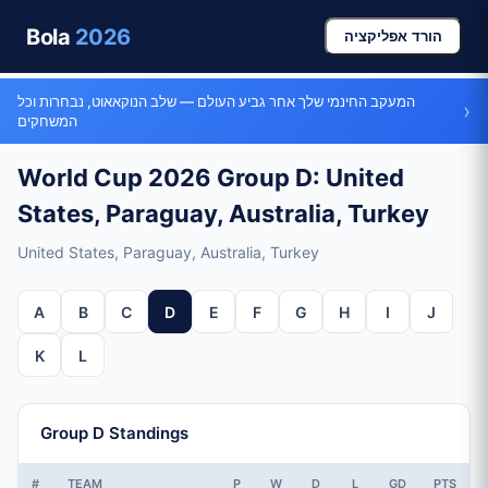
Bola
2026
הורד אפליקציה
המעקב החינמי שלך אחר גביע העולם — שלב הנוקאאוט, נבחרות וכל
›
המשחקים
World Cup 2026 Group D: United
States, Paraguay, Australia, Turkey
United States, Paraguay, Australia, Turkey
A
B
C
D
E
F
G
H
I
J
K
L
Group D Standings
#
TEAM
P
W
D
L
GD
PTS