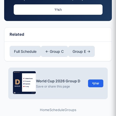
הורד
Related
Full Schedule
← Group C
Group E →
World Cup 2026 Group D
שתף
Save or share this page
Home
Schedule
Groups