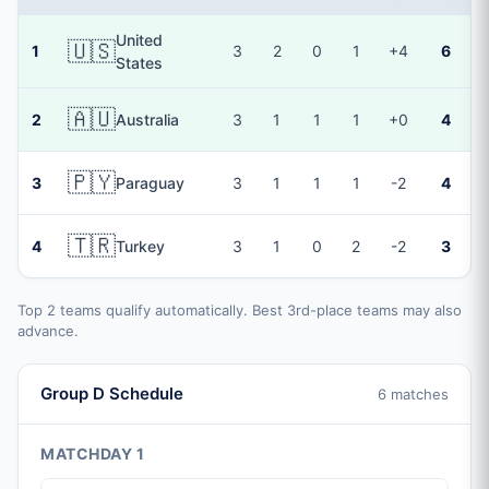
United
🇺🇸
1
3
2
0
1
+4
6
States
🇦🇺
2
Australia
3
1
1
1
+0
4
🇵🇾
3
Paraguay
3
1
1
1
-2
4
🇹🇷
4
Turkey
3
1
0
2
-2
3
Top 2 teams qualify automatically. Best 3rd-place teams may also
advance.
Group D Schedule
6 matches
MATCHDAY 1