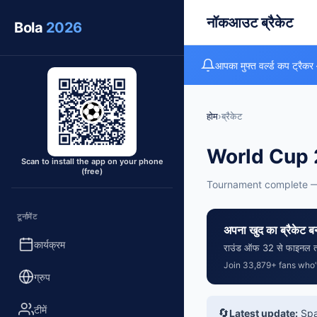
नॉकआउट ब्रैकेट
Bola
2026
आपका मुफ्त वर्ल्ड कप ट्रैकर
होम
›
ब्रैकेट
World Cup 
Scan to install the app on your phone
(free)
Tournament complete 
टूर्नामेंट
अपना खुद का ब्रैकेट बन
कार्यक्रम
राउंड ऑफ 32 से फाइनल तक ह
Join 33,879+ fans who’v
ग्रुप
टीमें
🔄
Latest update:
Spai