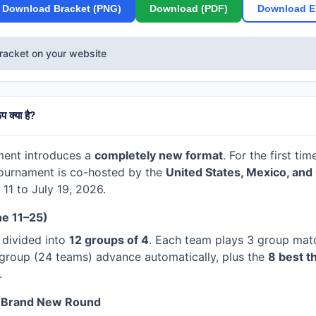
Download Bracket (PNG)
Download (PDF)
Download E
racket on your website
 क्या है?
ent introduces a
completely new format
. For the first tim
tournament is co-hosted by the
United States, Mexico, an
11 to July 19, 2026.
ne 11–25)
 divided into
12 groups of 4
. Each team plays 3 group mat
group (24 teams) advance automatically, plus the
8 best t
.
 Brand New Round