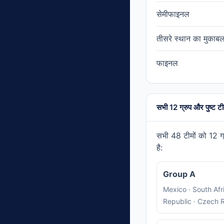
सेमीफाइनल
तीसरे स्थान का मुकाबल
फाइनल
सभी 12 ग्रुप और पुष्ट टीम
सभी 48 टीमों को 12 ग्रुप
है:
Group A
Mexico · South Afr
Republic · Czech 