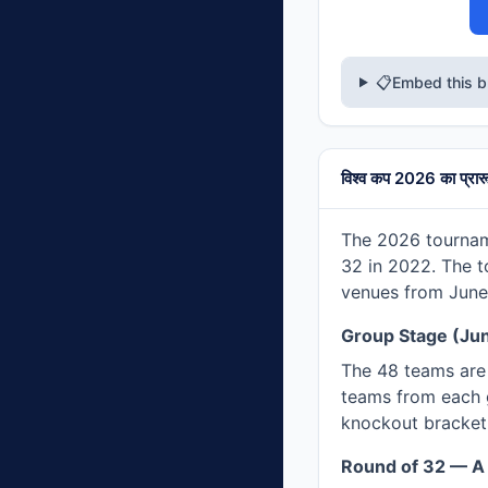
📋
Embed this b
विश्व कप 2026 का प्रारूप
The 2026 tournam
32 in 2022. The 
venues from June 
Group Stage (Ju
The 48 teams are
teams from each 
knockout bracket
Round of 32 — A