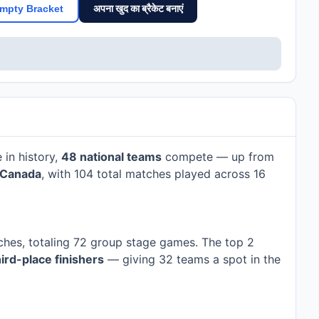
अपना खुद का ब्रैकेट बनाएं
mpty Bracket
e in history,
48 national teams
compete — up from
d Canada
, with 104 total matches played across 16
ches, totaling 72 group stage games. The top 2
hird-place finishers
— giving 32 teams a spot in the