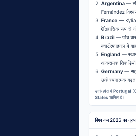
Argentina
— संभ
Fernández विश्वस्त
France
— Kylian
ऐतिहासिक रूप से न
Brazil
— पांच बार
क्वार्टरफाइनल में ब
England
— स्थाय
आक्रामक तिकड़ियों म
Germany
— सह-म
उन्हें रचनात्मक बढ़त 
डार्क हॉर्स में
Portugal
(C
States
शामिल हैं।
विश्व कप 2026 का ग्रु