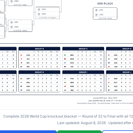
Complete 2026 World Cup knockout bracket — Round of 32 to Final with all 12 
Last updated:
August 8, 2026
· Updated after