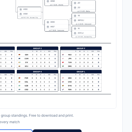
group standings. Free to download and print.
 every match