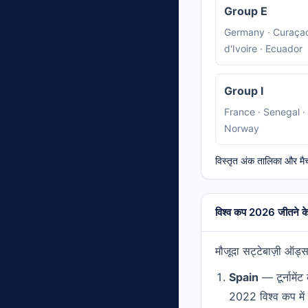
Group E
Germany · Curaçao
d'Ivoire · Ecuador
Group I
France · Senegal · 
Norway
विस्तृत अंक तालिका और मैच
विश्व कप 2026 जीतने के 
मौजूदा सट्टेबाज़ी ऑड्
Spain
— टूर्नामे
2022 विश्व कप में