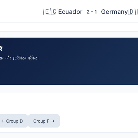
🇪🇨
🇩
Ecuador
Germany
2 - 1
ें
शन और इंटरैक्टिव ब्रैकेट।
← Group D
Group F →