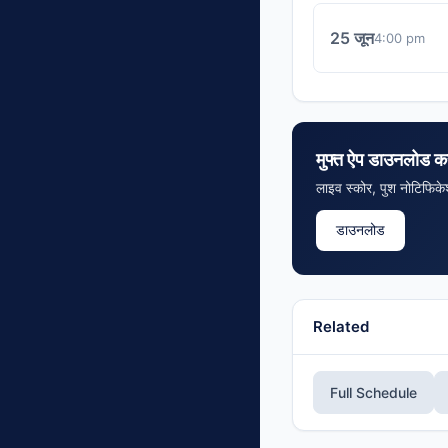
25 जून
4:00 pm
मुफ्त ऐप डाउनलोड कर
लाइव स्कोर, पुश नोटिफिके
डाउनलोड
Related
Full Schedule