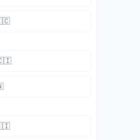
🇨
🇮

🇮