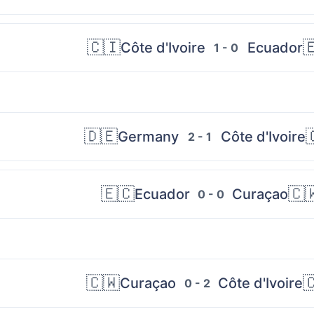
🇨🇮

Côte d'Ivoire
Ecuador
1 - 0
🇩🇪

Germany
Côte d'Ivoire
2 - 1
🇪🇨
🇨
Ecuador
Curaçao
0 - 0
🇨🇼

Curaçao
Côte d'Ivoire
0 - 2