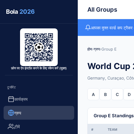
All Groups
Bola
2026
आपका मुफ्त वर्ल्ड कप ट्रैकर
होम
›
ग्रुप
›
Group E
World Cup 
फ़ोन पर ऐप इंस्टॉल करने के लिए स्कैन करें (मुफ़्त)
Germany, Curaçao, Côte
टूर्नामेंट
A
B
C
D
कार्यक्रम
ग्रुप
Group E Standings
टीमें
#
TEAM