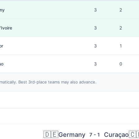
ny
3
2
'Ivoire
3
2
or
3
1
ao
3
0
matically. Best 3rd-place teams may also advance.
🇩🇪
🇨
Germany
Curaçao
7 - 1