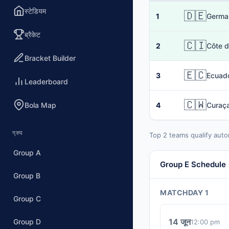
स्टेडियम
🇩🇪
1
Germa
ब्रैकेट
🇨🇮
2
Côte d
Bracket Builder
🇪🇨
3
Ecuad
Leaderboard
🇨🇼
Bola Map
4
Curaç
ग्रुप
Top 2 teams qualify auto
Group A
Group E Schedule
Group B
MATCHDAY 1
Group C
14 जून
Group D
12:00 pm