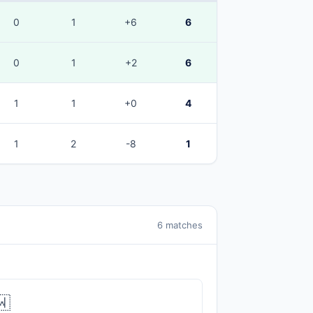
0
1
+6
6
0
1
+2
6
1
1
+0
4
1
2
-8
1
6 matches
🇼