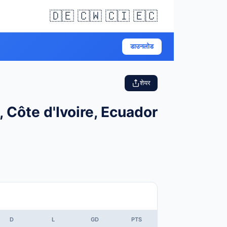
🇩🇪 🇨🇼 🇨🇮 🇪🇨
डाउनलोड
शेयर
Côte d'Ivoire, Ecuador
D
L
GD
PTS