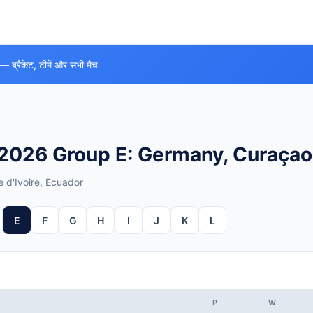
 — ब्रैकेट, टीमें और सभी मैच
2026 Group E: Germany, Curaçao, 
 d'Ivoire, Ecuador
E
F
G
H
I
J
K
L
P
W