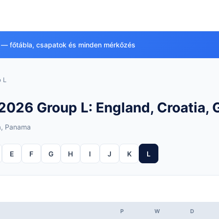
 — főtábla, csapatok és minden mérkőzés
 L
2026 Group L: England, Croatia,
a, Panama
E
F
G
H
I
J
K
L
P
W
D