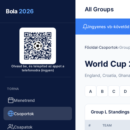
All Groups
Bola
2026
Ingyenes vb-követőd
Főoldal
›
Csoportok
›
Group
World Cup 
Olvasd be, és telepítsd az appot a
telefonodra (ingyen)
England, Croatia, Ghan
TORNA
A
B
C
D
Menetrend
Group L Standings
Csoportok
#
TEAM
Csapatok