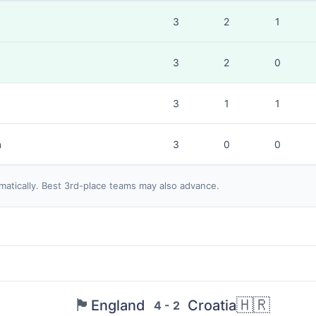
3
2
1
3
2
0
3
1
1
a
3
0
0
matically. Best 3rd-place teams may also advance.
🏴󠁧󠁢󠁥󠁮󠁧󠁿
🇭🇷
England
Croatia
4 - 2