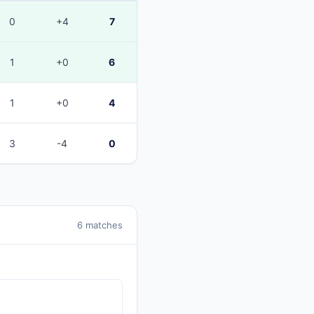
0
+4
7
1
+0
6
1
+0
4
3
-4
0
6 matches