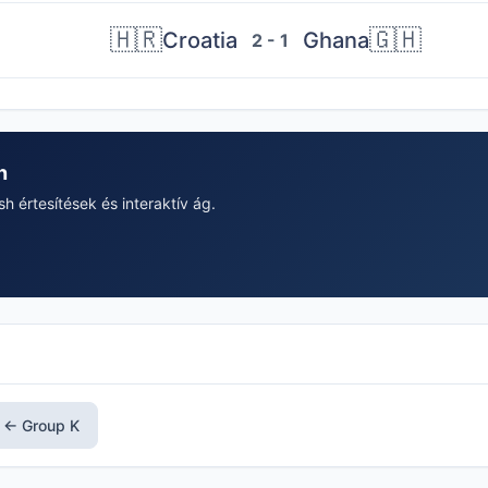
🇭🇷
🇬🇭
Croatia
Ghana
2 - 1
n
 értesítések és interaktív ág.
← Group K