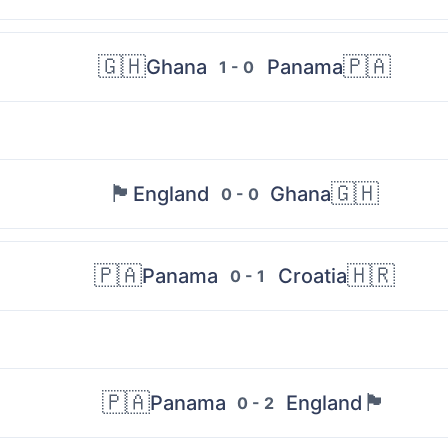
🇬🇭
🇵🇦
Ghana
Panama
1 - 0
🏴󠁧󠁢󠁥󠁮󠁧󠁿
🇬🇭
England
Ghana
0 - 0
🇵🇦
🇭🇷
Panama
Croatia
0 - 1
🇵🇦
🏴󠁧󠁢󠁥󠁮󠁧󠁿
Panama
England
0 - 2