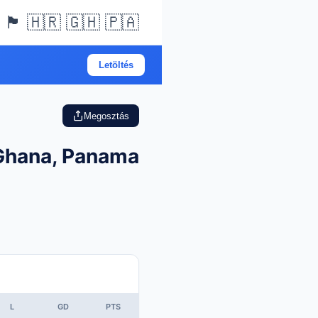
🏴󠁧󠁢󠁥󠁮󠁧󠁿 🇭🇷 🇬🇭 🇵🇦
Letöltés
Megosztás
 Ghana, Panama
L
GD
PTS