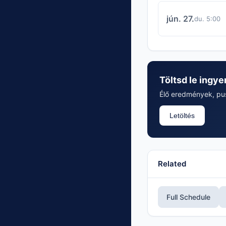
jún. 27.
du. 5:00
Töltsd le ingye
Élő eredmények, push
Letöltés
Related
Full Schedule