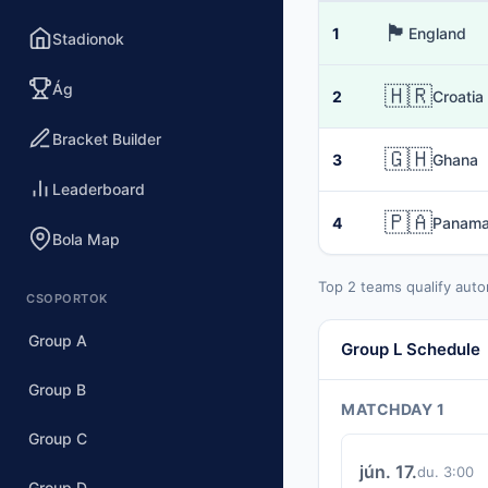
🏴󠁧󠁢󠁥󠁮󠁧󠁿
1
England
Stadionok
Ág
🇭🇷
2
Croatia
Bracket Builder
🇬🇭
3
Ghana
Leaderboard
🇵🇦
4
Panam
Bola Map
Top 2 teams qualify auto
CSOPORTOK
Group A
Group L Schedule
Group B
MATCHDAY 1
Group C
jún. 17.
du. 3:00
Group D