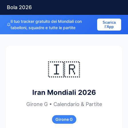
Bola 2026
Il tuo tracker gratuito dei Mondiali con
Scarica
l'App
tabelloni, squadre e tutte le partite
🇮🇷
Iran Mondiali 2026
Girone G • Calendario & Partite
Girone G