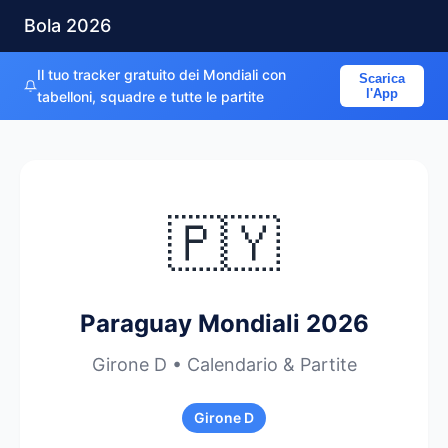
Bola 2026
Il tuo tracker gratuito dei Mondiali con
Scarica
l'App
tabelloni, squadre e tutte le partite
🇵🇾
Paraguay Mondiali 2026
Girone D • Calendario & Partite
Girone D