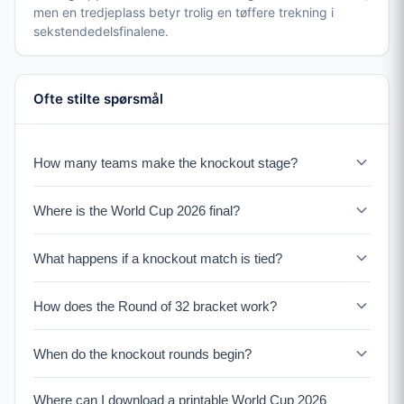
men en tredjeplass betyr trolig en tøffere trekning i
sekstendedelsfinalene.
Ofte stilte spørsmål
How many teams make the knockout stage?
32 teams advance to the knockout stage: the top 2 from
Where is the World Cup 2026 final?
each of the 12 groups (24 teams) plus the 8 best third-
place finishers.
The final will be held at MetLife Stadium in East
What happens if a knockout match is tied?
Rutherford, New Jersey, USA on July 19, 2026.
If tied after 90 minutes, the match goes to 30 minutes of
How does the Round of 32 bracket work?
extra time. If still tied, the winner is decided by penalty
shootout.
Group winners face third-place qualifiers, while group
When do the knockout rounds begin?
runners-up face each other. The bracket is structured so
teams from the same group can't meet until later rounds.
The Round of 32 begins June 28, 2026, followed by
Where can I download a printable World Cup 2026