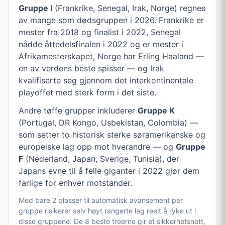
Gruppe I
(Frankrike, Senegal, Irak, Norge) regnes
av mange som dødsgruppen i 2026. Frankrike er
mester fra 2018 og finalist i 2022, Senegal
nådde åttedelsfinalen i 2022 og er mester i
Afrikamesterskapet, Norge har Erling Haaland —
en av verdens beste spisser — og Irak
kvalifiserte seg gjennom det interkontinentale
playoffet med sterk form i det siste.
Andre tøffe grupper inkluderer
Gruppe K
(Portugal, DR Kongo, Usbekistan, Colombia) —
som setter to historisk sterke søramerikanske og
europeiske lag opp mot hverandre — og
Gruppe
F
(Nederland, Japan, Sverige, Tunisia), der
Japans evne til å felle giganter i 2022 gjør dem
farlige for enhver motstander.
Med bare 2 plasser til automatisk avansement per
gruppe risikerer selv høyt rangerte lag reelt å ryke ut i
disse gruppene. De 8 beste treerne gir et sikkerhetsnett,