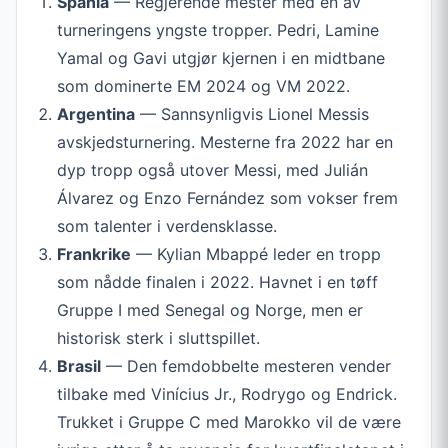
Spania
— Regjerende mester med en av
turneringens yngste tropper. Pedri, Lamine
Yamal og Gavi utgjør kjernen i en midtbane
som dominerte EM 2024 og VM 2022.
Argentina
— Sannsynligvis Lionel Messis
avskjedsturnering. Mesterne fra 2022 har en
dyp tropp også utover Messi, med Julián
Álvarez og Enzo Fernández som vokser frem
som talenter i verdensklasse.
Frankrike
— Kylian Mbappé leder en tropp
som nådde finalen i 2022. Havnet i en tøff
Gruppe I med Senegal og Norge, men er
historisk sterk i sluttspillet.
Brasil
— Den femdobbelte mesteren vender
tilbake med Vinícius Jr., Rodrygo og Endrick.
Trukket i Gruppe C med Marokko vil de være