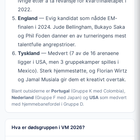
ivrige etter å ta revansje for kvartfinaletapet i
2022.
England
— Evig kandidat som nådde EM-
finalen i 2024. Jude Bellingham, Bukayo Saka
og Phil Foden danner en av turneringens mest
talentfulle angrepstrioer.
Tyskland
— Medvert (7 av de 16 arenaene
ligger i USA, men 3 gruppekamper spilles i
Mexico). Sterk hjemmestøtte, og Florian Wirtz
og Jamal Musiala gir dem et kreativt overtak.
Blant outsiderne er
Portugal
(Gruppe K med Colombia),
Nederland
(Gruppe F med Japan) og
USA
som medvert
med hjemmebanefordel i Gruppe D.
Hva er dødsgruppen i VM 2026?