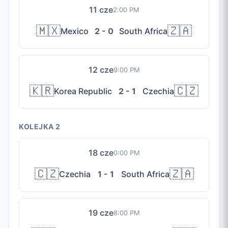
11 cze
2:00 PM
🇲🇽
🇿🇦
Mexico
2 - 0
South Africa
12 cze
9:00 PM
🇰🇷
🇨🇿
Korea Republic
2 - 1
Czechia
KOLEJKA 2
18 cze
0:00 PM
🇨🇿
🇿🇦
Czechia
1 - 1
South Africa
19 cze
8:00 PM