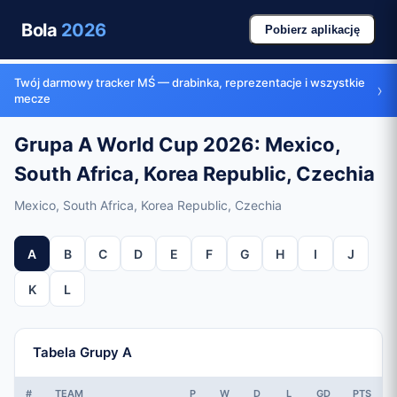
Bola
2026
Pobierz aplikację
Twój darmowy tracker MŚ — drabinka, reprezentacje i wszystkie
›
mecze
Grupa A World Cup 2026: Mexico,
South Africa, Korea Republic, Czechia
Mexico, South Africa, Korea Republic, Czechia
A
B
C
D
E
F
G
H
I
J
K
L
Tabela Grupy A
#
TEAM
P
W
D
L
GD
PTS