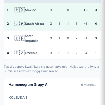
🇲🇽
1
Mexico
3
3
0
0
+6
9
🇿🇦
2
South Africa
3
1
1
1
-1
4
Korea
🇰🇷
3
3
1
0
2
-1
3
Republic
🇨🇿
4
Czechia
3
0
1
2
-4
1
Top 2 zespoły kwalifikują się automatycznie. Najlepsze drużyny z
3. miejsca również mogą awansować.
Harmonogram Grupy A
6 matches
KOLEJKA 1