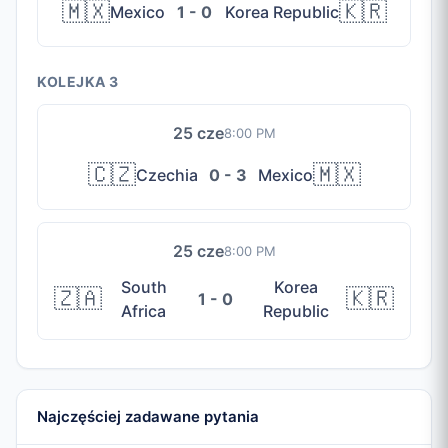
🇲🇽
🇰🇷
Mexico
1 - 0
Korea Republic
KOLEJKA 3
25 cze
8:00 PM
🇨🇿
🇲🇽
Czechia
0 - 3
Mexico
25 cze
8:00 PM
South
Korea
🇿🇦
🇰🇷
1 - 0
Africa
Republic
Najczęściej zadawane pytania