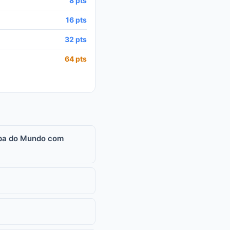
8 pts
16 pts
32 pts
64 pts
opa do Mundo com