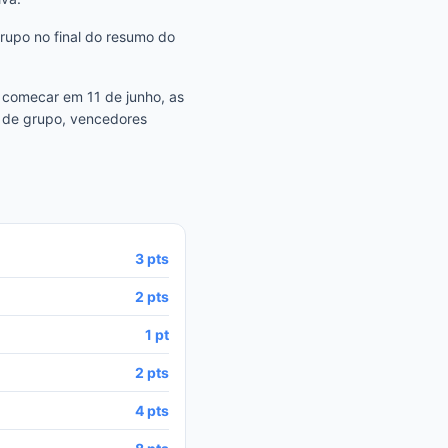
grupo no final do resumo do
comecar em 11 de junho, as
 de grupo, vencedores
3 pts
2 pts
1 pt
2 pts
4 pts