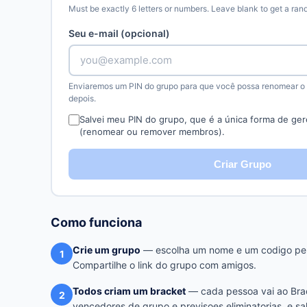
Must be exactly 6 letters or numbers. Leave blank to get a ra
Seu e-mail (opcional)
Enviaremos um PIN do grupo para que você possa renomear o
depois.
Salvei meu PIN do grupo, que é a única forma de ger
(renomear ou remover membros).
Criar Grupo
Como funciona
Crie um grupo
— escolha um nome e um codigo per
1
Compartilhe o link do grupo com amigos.
Todos criam um bracket
— cada pessoa vai ao Brac
2
vencedores de grupo e previsoes eliminatorias, e sa