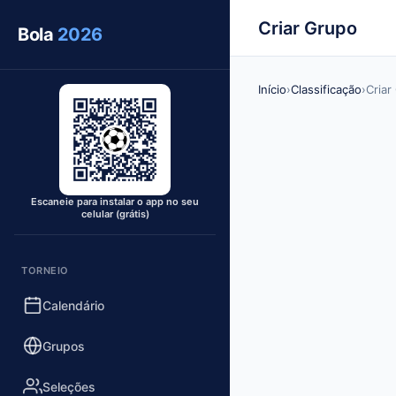
Criar Grupo
Bola
2026
Início
›
Classificação
›
Criar
Escaneie para instalar o app no seu
celular (grátis)
TORNEIO
Calendário
Grupos
Seleções