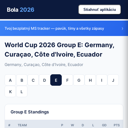
Bola
2026
Stiahnuť aplikáciu
›
Tvoj bezplatný MS tracker — pavúk, tímy a všetky zápasy
World Cup 2026 Group E: Germany,
Curaçao, Côte d'Ivoire, Ecuador
Germany, Curaçao, Côte d'Ivoire, Ecuador
A
B
C
D
E
F
G
H
I
J
K
L
Group E Standings
#
TEAM
P
W
D
L
GD
PTS