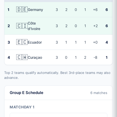
🇩🇪
1
Germany
3
2
0
1
+6
6
Côte
🇨🇮
2
3
2
0
1
+2
6
d'Ivoire
🇪🇨
3
Ecuador
3
1
1
1
+0
4
🇨🇼
4
Curaçao
3
0
1
2
-8
1
Top 2 teams qualify automatically. Best 3rd-place teams may also
advance.
Group E Schedule
6 matches
MATCHDAY 1