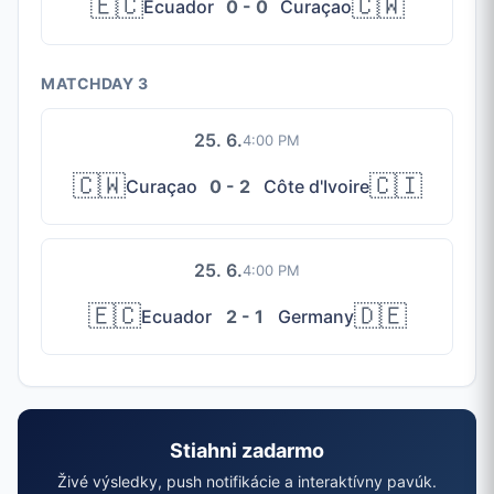
🇪🇨
🇨🇼
Ecuador
0 - 0
Curaçao
MATCHDAY 3
25. 6.
4:00 PM
🇨🇼
🇨🇮
Curaçao
0 - 2
Côte d'Ivoire
25. 6.
4:00 PM
🇪🇨
🇩🇪
Ecuador
2 - 1
Germany
Stiahni zadarmo
Živé výsledky, push notifikácie a interaktívny pavúk.