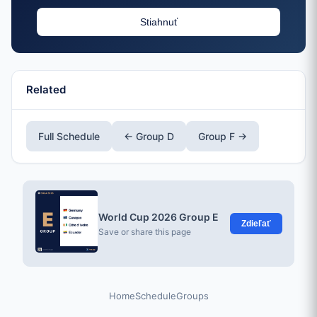
Stiahnuť
Related
Full Schedule
← Group D
Group F →
World Cup 2026 Group E
Zdieľať
Save or share this page
Home
Schedule
Groups