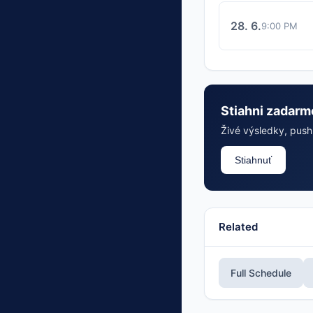
28. 6.
9:00 PM
Stiahni zadarm
Živé výsledky, push 
Stiahnuť
Related
Full Schedule