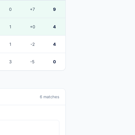
0
+7
9
1
+0
4
1
-2
4
3
-5
0
6 matches