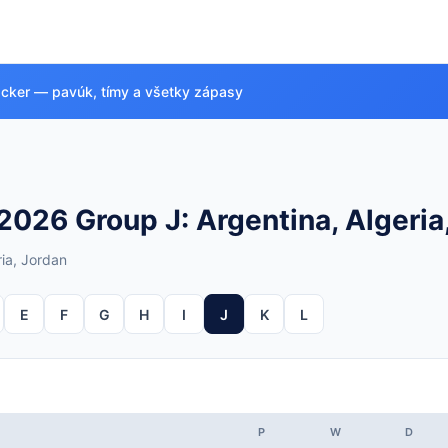
acker — pavúk, tímy a všetky zápasy
026 Group J: Argentina, Algeria,
ria, Jordan
E
F
G
H
I
J
K
L
P
W
D