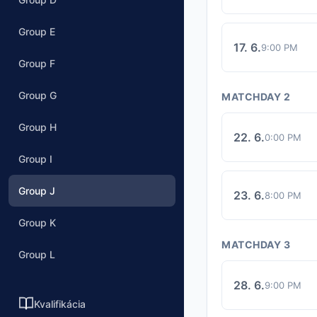
Group E
17. 6.
9:00 PM
Group F
Group G
MATCHDAY 2
Group H
22. 6.
0:00 PM
Group I
Group J
23. 6.
8:00 PM
Group K
MATCHDAY 3
Group L
28. 6.
9:00 PM
Kvalifikácia