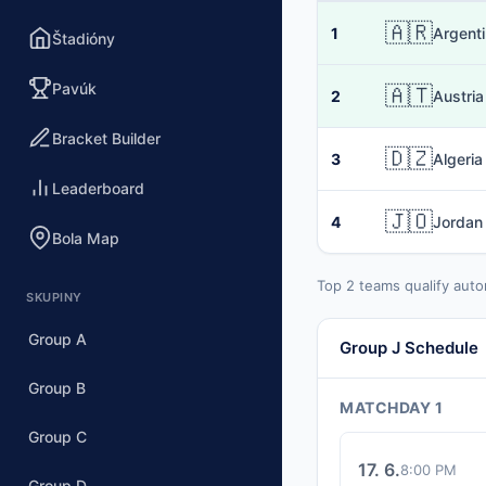
🇦🇷
1
Argent
Štadióny
Pavúk
🇦🇹
2
Austria
Bracket Builder
🇩🇿
3
Algeria
Leaderboard
🇯🇴
4
Jordan
Bola Map
Top 2 teams qualify auto
SKUPINY
Group A
Group J Schedule
Group B
MATCHDAY 1
Group C
17. 6.
8:00 PM
Group D