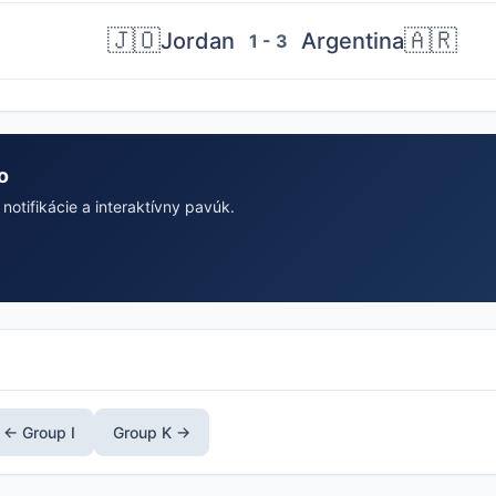
🇯🇴
🇦🇷
Jordan
Argentina
1 - 3
o
notifikácie a interaktívny pavúk.
← Group I
Group K →