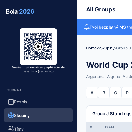
All Groups
Bola
2026
Tvoj bezplatný MS tr
Domov
›
Skupiny
›
Group J
World Cup 2
Naskenuj a nainštaluj aplikáciu do
telefónu (zadarmo)
Argentina, Algeria, Aust
TURNAJ
A
B
C
D
Rozpis
Group J Standings
Skupiny
#
TEAM
Tímy