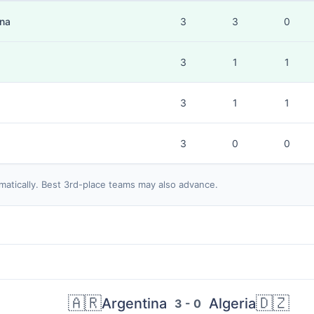
ina
3
3
0
3
1
1
3
1
1
3
0
0
matically. Best 3rd-place teams may also advance.
🇦🇷
🇩🇿
Argentina
Algeria
3 - 0