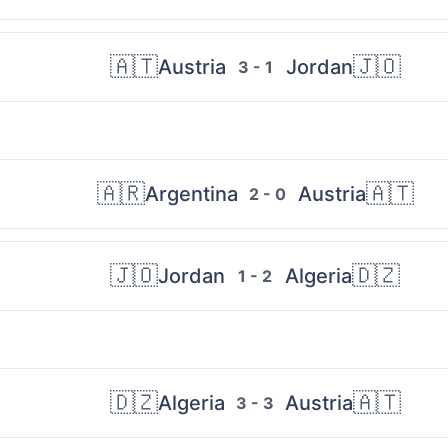
🇦🇹
🇯🇴
Austria
Jordan
3 - 1
🇦🇷
🇦🇹
Argentina
Austria
2 - 0
🇯🇴
🇩🇿
Jordan
Algeria
1 - 2
🇩🇿
🇦🇹
Algeria
Austria
3 - 3