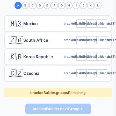
A
B
C
D
E
F
G
H
I
J
K
L
🇲🇽
Mexico
bracketBuilder.pickFirst
bracketBuilder.pickSecond
bracketBuilder.pickTh
🇿🇦
South Africa
bracketBuilder.pickFirst
bracketBuilder.pickSecond
bracketBuilder.pickTh
🇰🇷
Korea Republic
bracketBuilder.pickFirst
bracketBuilder.pickSecond
bracketBuilder.pickTh
🇨🇿
Czechia
bracketBuilder.pickFirst
bracketBuilder.pickSecond
bracketBuilder.pickTh
bracketBuilder.groupsRemaining
bracketBuilder.nextGroup