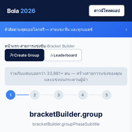
Bola
2026
ดาวน์โหลดแอป
›
ตัวติดตามฟุตบอลโลกฟรี — สายแข่ง ทีม และทุกแมตช์
หน้าแรก
›
สายการแข่งขัน
›
Bracket Builder
Create Group
Leaderboard
ร่วมกับแฟนบอลกว่า 33,881+ คน — สร้างสายการแข่งของคุณ
และแข่งบนกระดานผู้นำ
1
2
3
4
5
bracketBuilder.group
bracketBuilder.groupPhaseSubtitle