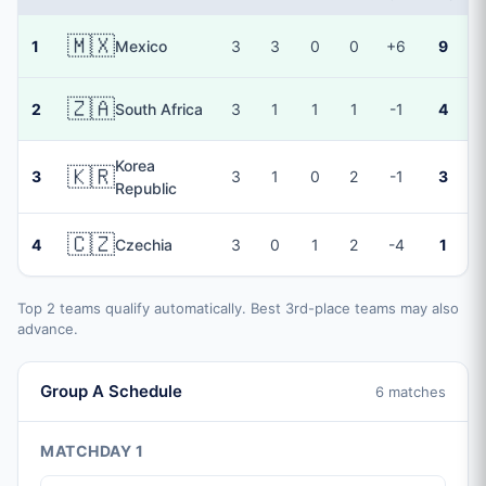
🇲🇽
1
Mexico
3
3
0
0
+6
9
🇿🇦
2
South Africa
3
1
1
1
-1
4
Korea
🇰🇷
3
3
1
0
2
-1
3
Republic
🇨🇿
4
Czechia
3
0
1
2
-4
1
Top 2 teams qualify automatically. Best 3rd-place teams may also
advance.
Group A Schedule
6 matches
MATCHDAY 1