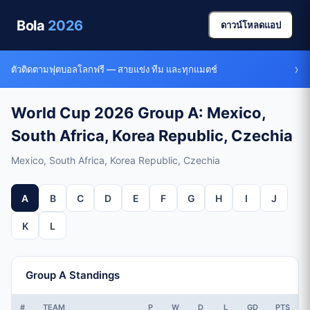
Bola
2026
ดาวน์โหลดแอป
›
ตัวติดตามฟุตบอลโลกฟรี — สายแข่ง ทีม และทุกแมตช์
World Cup 2026 Group A: Mexico,
South Africa, Korea Republic, Czechia
Mexico, South Africa, Korea Republic, Czechia
A
B
C
D
E
F
G
H
I
J
K
L
Group A Standings
#
TEAM
P
W
D
L
GD
PTS