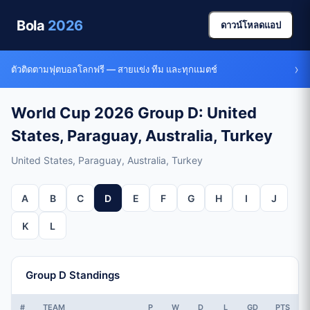
Bola
2026
ดาวน์โหลดแอป
›
ตัวติดตามฟุตบอลโลกฟรี — สายแข่ง ทีม และทุกแมตช์
World Cup 2026 Group D: United
States, Paraguay, Australia, Turkey
United States, Paraguay, Australia, Turkey
A
B
C
D
E
F
G
H
I
J
K
L
Group D Standings
#
TEAM
P
W
D
L
GD
PTS