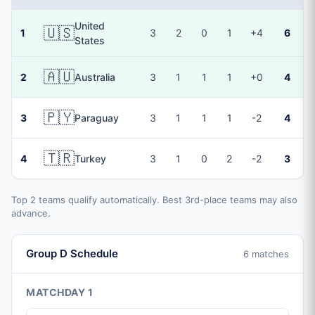
United
🇺🇸
1
3
2
0
1
+4
6
States
🇦🇺
2
Australia
3
1
1
1
+0
4
🇵🇾
3
Paraguay
3
1
1
1
-2
4
🇹🇷
4
Turkey
3
1
0
2
-2
3
Top 2 teams qualify automatically. Best 3rd-place teams may also
advance.
Group D Schedule
6 matches
MATCHDAY 1