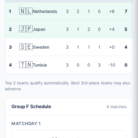
🇳🇱
1
Netherlands
3
2
1
0
+6
7
🇯🇵
2
Japan
3
1
2
0
+4
5
🇸🇪
3
Sweden
3
1
1
1
+0
4
🇹🇳
4
Tunisia
3
0
0
3
-10
0
Top 2 teams qualify automatically. Best 3rd-place teams may also
advance.
Group F Schedule
6 matches
MATCHDAY 1