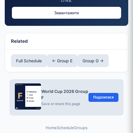
сітка.
Завантажити
Related
Full Schedule
← Group E
Group G →
World Cup 2026 Group
F
Поділитися
Save or share this page
Home
Schedule
Groups