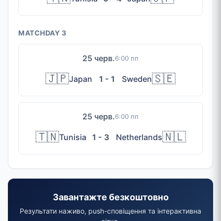
MATCHDAY 3
25 черв.
6:00 пп
🇯🇵
🇸🇪
Japan
1 - 1
Sweden
25 черв.
6:00 пп
🇹🇳
🇳🇱
Tunisia
1 - 3
Netherlands
Завантажте безкоштовно
Результати наживо, push-сповіщення та інтерактивна