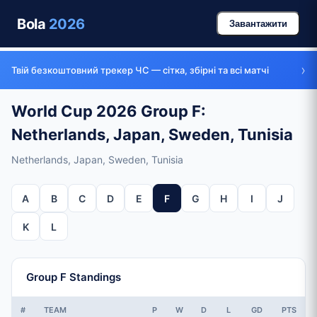
Bola
2026
Завантажити
›
Твій безкоштовний трекер ЧС — сітка, збірні та всі матчі
World Cup 2026 Group F:
Netherlands, Japan, Sweden, Tunisia
Netherlands, Japan, Sweden, Tunisia
A
B
C
D
E
F
G
H
I
J
K
L
Group F Standings
#
TEAM
P
W
D
L
GD
PTS