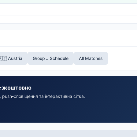
🇦🇹 Austria
Group J Schedule
All Matches
езкоштовно
 push-сповіщення та інтерактивна сітка.