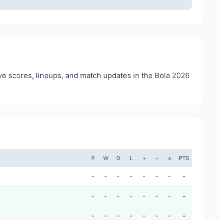
ive scores, lineups, and match updates in the Bola 2026
P
W
D
L
+
-
±
PTS
-
-
-
-
-
-
-
-
-
-
-
-
-
-
-
-
-
-
-
-
-
-
-
-