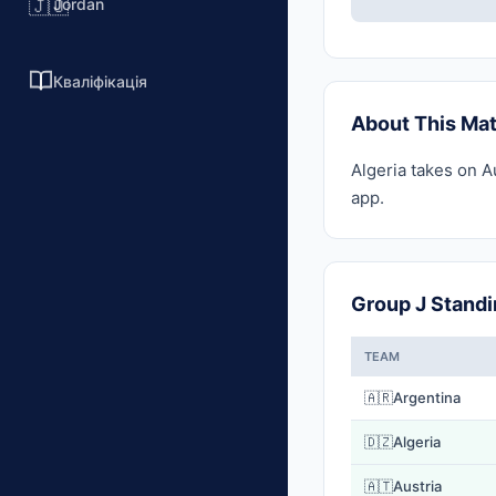
Jordan
🇯🇴
Кваліфікація
About This Ma
Algeria takes on A
app.
Group J Stand
TEAM
🇦🇷
Argentina
🇩🇿
Algeria
🇦🇹
Austria