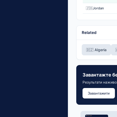
🇯🇴
Jordan
Related
🇩🇿 Algeria
Завантажте б
Результати наживо,
Завантажити