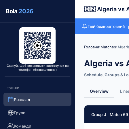
🇩🇿 Algeria vs 
Bola
2026
Твій безкоштовний тр
Головна
›
Matches
›
Algeri
Algeria vs 
Скануй, щоб встановити застосунок на
телефон (безкоштовно)
Schedule, Groups & Lo
ТУРНІР
Overview
Line
Розклад
Match Facts
Групи
Group J · Match 69
Match
Algeria
vs
Austria
Команди