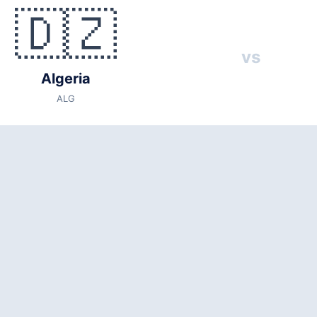
🇩🇿
s
🇦🇹 Austria (AUT)
vs
6
Algeria
 local time)
ALG
(capacity: 76,416)
States
3
entina, Jordan