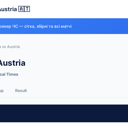
Austria 🇦🇹
екер ЧС — сітка, збірні та всі матчі
a vs Austria
Austria
cal Times
up
Result