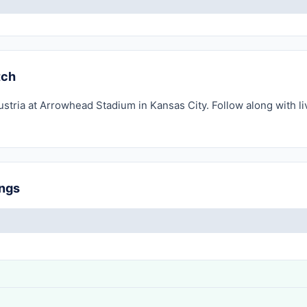
tch
ustria at Arrowhead Stadium in Kansas City. Follow along with l
ings