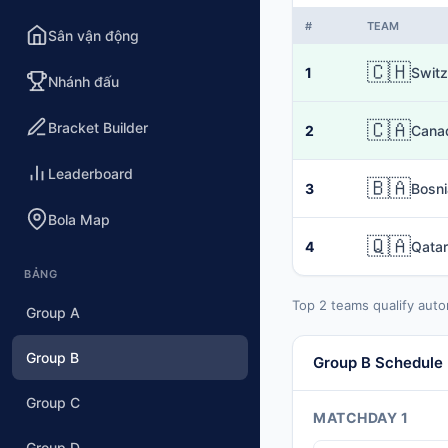
#
TEAM
Sân vận động
🇨🇭
1
Switz
Nhánh đấu
🇨🇦
Bracket Builder
2
Cana
Leaderboard
🇧🇦
3
Bosni
Bola Map
🇶🇦
4
Qatar
BẢNG
Top 2 teams qualify auto
Group A
Group B
Group B Schedule
Group C
MATCHDAY 1
Group D