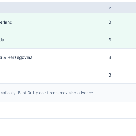
P
erland
3
da
3
a & Herzegovina
3
3
matically. Best 3rd-place teams may also advance.