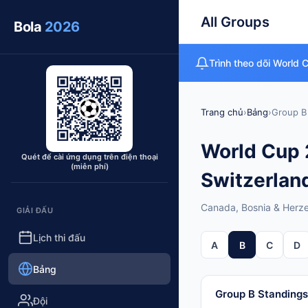
All Groups
Bola
2026
Trình theo dõi World 
Trang chủ
›
Bảng
›
Group B
World Cup 
Quét để cài ứng dụng trên điện thoại
(miễn phí)
Switzerlan
Canada, Bosnia & Herze
GIẢI ĐẤU
Lịch thi đấu
A
B
C
D
Bảng
Group B Standings
Đội