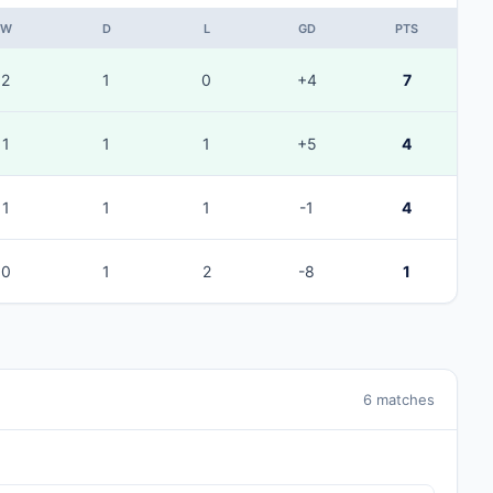
W
D
L
GD
PTS
2
1
0
+4
7
1
1
1
+5
4
1
1
1
-1
4
0
1
2
-8
1
6 matches