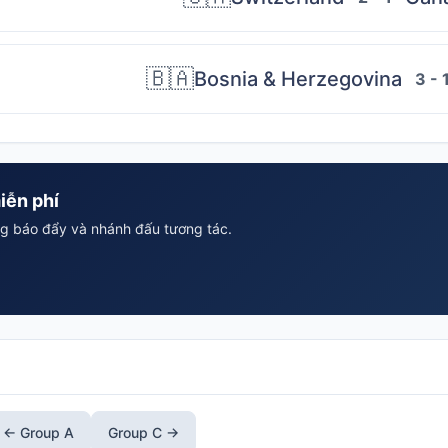
🇧🇦
Bosnia & Herzegovina
3 - 
iễn phí
ông báo đẩy và nhánh đấu tương tác.
← Group A
Group C →