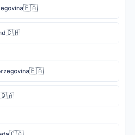
🇧🇦
zegovina
🇨🇭
nd
🇧🇦
erzegovina
🇶🇦
🇨🇦
ada