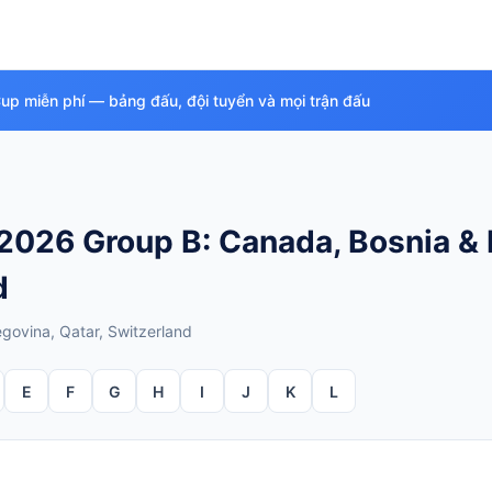
Cup miễn phí — bảng đấu, đội tuyển và mọi trận đấu
2026 Group B: Canada, Bosnia & 
d
govina, Qatar, Switzerland
E
F
G
H
I
J
K
L