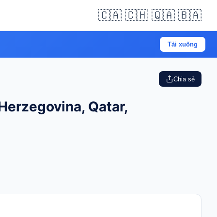
🇨🇦 🇨🇭 🇶🇦 🇧🇦
Tải xuống
Chia sẻ
Herzegovina, Qatar,