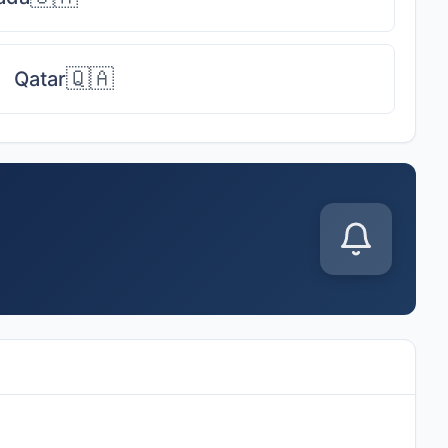
🇶🇦
Qatar
1