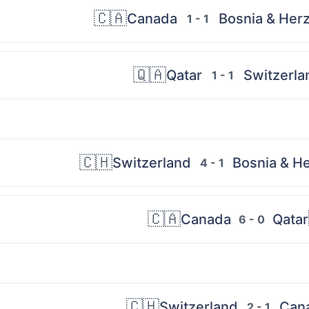
🇨🇦
Canada
Bosnia & Her
1 - 1
🇶🇦
Qatar
Switzerla
1 - 1
🇨🇭
Switzerland
Bosnia & H
4 - 1
🇨🇦
Canada
Qatar
6 - 0
🇨🇭
Switzerland
Can
2 - 1