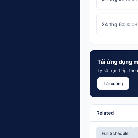
24 thg 6
0:00 CH
Tải ứng dụng m
Tỷ số trực tiếp, th
Tải xuống
Related
Full Schedule