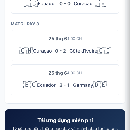
🇪🇨
🇨🇼
Ecuador
0 - 0
Curaçao
MATCHDAY 3
25 thg 6
4:00 CH
🇨🇼
🇨🇮
Curaçao
0 - 2
Côte d'Ivoire
25 thg 6
4:00 CH
🇪🇨
🇩🇪
Ecuador
2 - 1
Germany
Tải ứng dụng miễn phí
Tỷ số trực tiếp, thông báo đẩy và nhánh đấu tương tác.