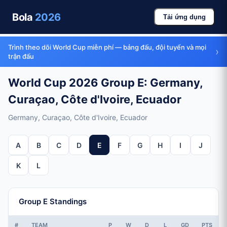
Bola
2026
Tải ứng dụng
Trình theo dõi World Cup miễn phí — bảng đấu, đội tuyển và mọi
›
trận đấu
World Cup 2026 Group E: Germany,
Curaçao, Côte d'Ivoire, Ecuador
Germany, Curaçao, Côte d'Ivoire, Ecuador
A
B
C
D
E
F
G
H
I
J
K
L
Group E Standings
#
TEAM
P
W
D
L
GD
PTS