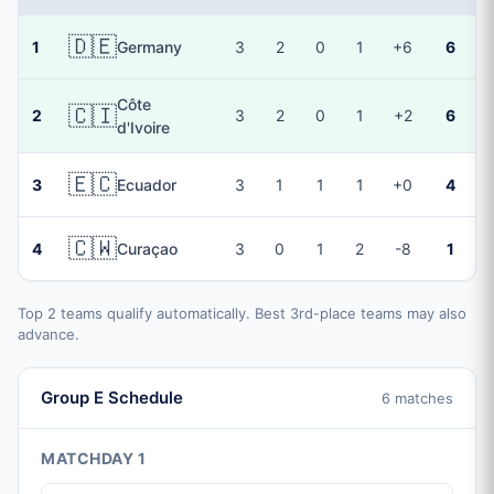
🇩🇪
1
Germany
3
2
0
1
+6
6
Côte
🇨🇮
2
3
2
0
1
+2
6
d'Ivoire
🇪🇨
3
Ecuador
3
1
1
1
+0
4
🇨🇼
4
Curaçao
3
0
1
2
-8
1
Top 2 teams qualify automatically. Best 3rd-place teams may also
advance.
Group E Schedule
6 matches
MATCHDAY 1