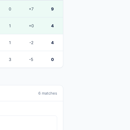
0
+7
9
1
+0
4
1
-2
4
3
-5
0
6 matches