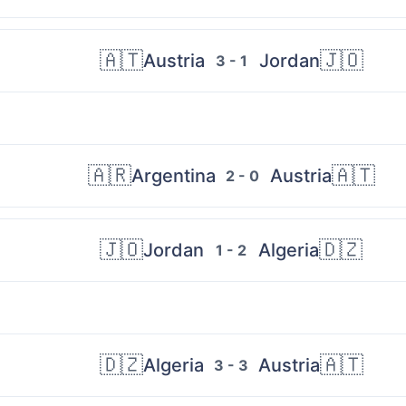
🇦🇹
🇯🇴
Austria
Jordan
3 - 1
🇦🇷
🇦🇹
Argentina
Austria
2 - 0
🇯🇴
🇩🇿
Jordan
Algeria
1 - 2
🇩🇿
🇦🇹
Algeria
Austria
3 - 3