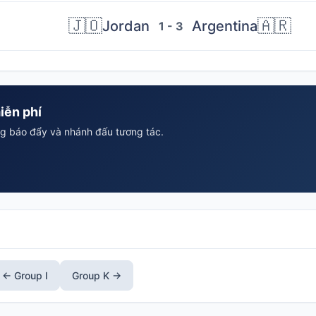
🇯🇴
🇦🇷
Jordan
Argentina
1 - 3
iễn phí
ông báo đẩy và nhánh đấu tương tác.
← Group I
Group K →