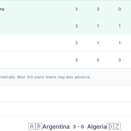
ina
3
3
0
3
1
1
3
1
1
3
0
0
matically. Best 3rd-place teams may also advance.
🇦🇷
🇩🇿
Argentina
Algeria
3 - 0