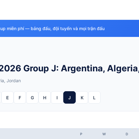
Cup miễn phí — bảng đấu, đội tuyển và mọi trận đấu
026 Group J: Argentina, Algeria,
ria, Jordan
E
F
G
H
I
J
K
L
P
W
D