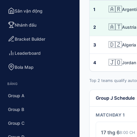
🇦🇷
1
Argent
Sân vận động
Nhánh đấu
🇦🇹
2
Austria
Bracket Builder
🇩🇿
3
Algeria
Leaderboard
🇯🇴
4
Jordan
Bola Map
Top 2 teams qualify auto
BẢNG
Group A
Group J Schedule
Group B
MATCHDAY 1
Group C
17 thg 6
8:00 CH
Group D