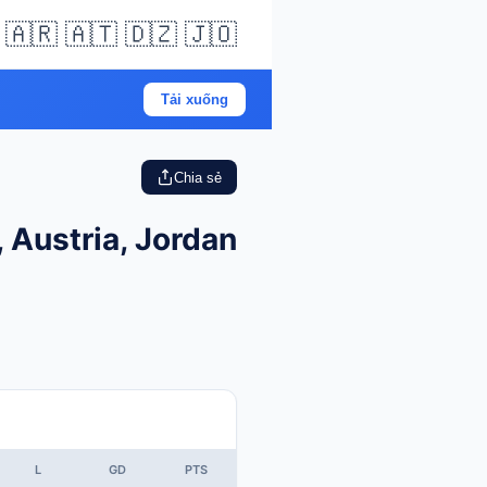
🇦🇷 🇦🇹 🇩🇿 🇯🇴
Tải xuống
Chia sẻ
 Austria, Jordan
L
GD
PTS