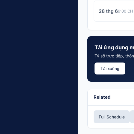
28 thg 6
9:00 CH
Tải ứng dụng m
Tỷ số trực tiếp, th
Tải xuống
Related
Full Schedule