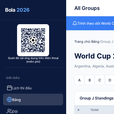
All Groups
Bola
2026
Trình theo dõi World 
Trang chủ
›
Bảng
›
Group J
World Cup 2
Quét để cài ứng dụng trên điện thoại
(miễn phí)
Argentina, Algeria, Aust
GIẢI ĐẤU
A
B
C
D
Lịch thi đấu
Group J Standings
Bảng
#
TEAM
Đội