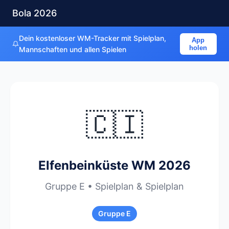
Bola 2026
Dein kostenloser WM-Tracker mit Spielplan,
App
holen
Mannschaften und allen Spielen
🇨🇮
Elfenbeinküste WM 2026
Gruppe E • Spielplan & Spielplan
Gruppe E