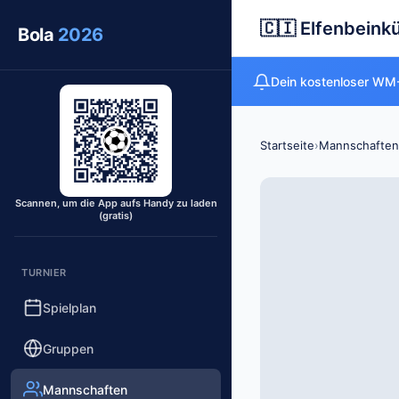
🇨🇮 Elfenbeink
Bola
2026
Dein kostenloser WM-
Startseite
›
Mannschaften
Scannen, um die App aufs Handy zu laden
(gratis)
TURNIER
Spielplan
Gruppen
Mannschaften