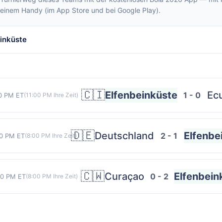
deinem Handy (im App Store und bei Google Play).
einküste
🇨🇮
Elfenbeinküste
Ec
1 - 0
0 PM ET
(
11:00 PM
Ihre Zeit)
🇩🇪
Deutschland
Elfenbe
2 - 1
0 PM ET
(
8:00 PM
Ihre Zeit)
🇨🇼
Curaçao
Elfenbein
0 - 2
00 PM ET
(
8:00 PM
Ihre Zeit)