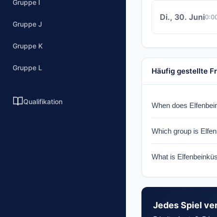
Gruppe I
Di., 30. Juni
0:0
Gruppe J
Gruppe K
Gruppe L
Häufig gestellte F
Qualifikation
When does Elfenbeink
Elfenbeinküste plays
Which group is Elfen
Elfenbeinküste is in
What is Elfenbeinkü
Elfenbeinküste won th
Jedes Spiel ve