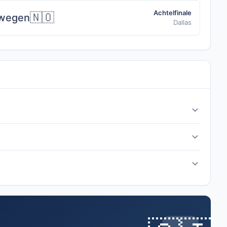
Achtelfinale
🇳🇴
wegen
Dallas
le.