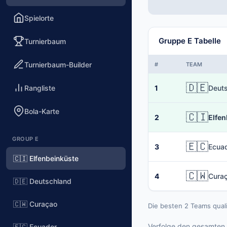
Spielorte
Gruppe E Tabelle
Turnierbaum
Turnierbaum-Builder
#
TEAM
🇩🇪
Rangliste
1
Deut
Bola-Karte
🇨🇮
2
Elfen
GROUP E
🇪🇨
3
Ecua
🇨🇮 Elfenbeinküste
🇨🇼
4
Cura
🇩🇪 Deutschland
🇨🇼 Curaçao
Die besten 2 Teams qual
Verfolge den gesamten 
🇪🇨 Ecuador