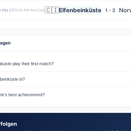
🇨🇮
Elfenbeinküste
Nor
1 - 2
0 PM CT
(
5:00 PM
Ihre Zeit)
ragen
üste play their first match?
 Ecuador on June 14, 2026 in Philadelphia.
beinküste in?
 Group E with Deutschland, Curaçao, and Ecuador.
ste's best achievement?
e 2024 Africa Cup of Nations on home soil, their third continental tit
rfolgen