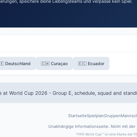
nerungen, speichere deine Lieblingsteams und verpasse kein Spiel.
🇪 Deutschland
🇨🇼 Curaçao
🇪🇨 Ecuador
Startseite
Spielplan
Gruppen
Mannsch
Unabhängige Informationsseite. Nicht mit der
*FIFA World Cup™ ist eine Marke der FI