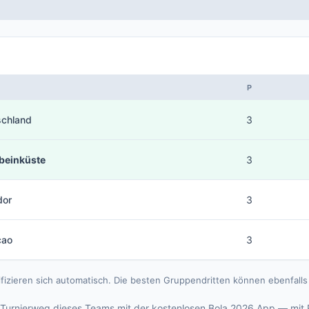
P
schland
3
beinküste
3
dor
3
çao
3
ifizieren sich automatisch. Die besten Gruppendritten können ebenfal
Turnierweg dieses Teams mit der kostenlosen Bola 2026 App — mit 