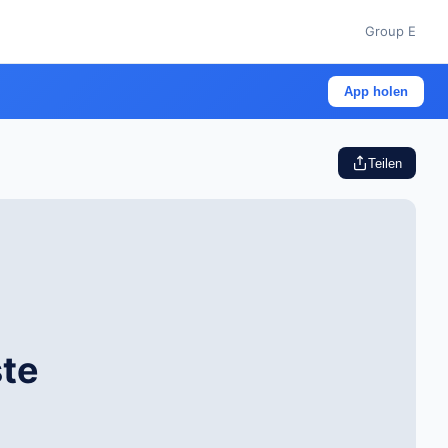
Group E
App holen
Teilen
ste