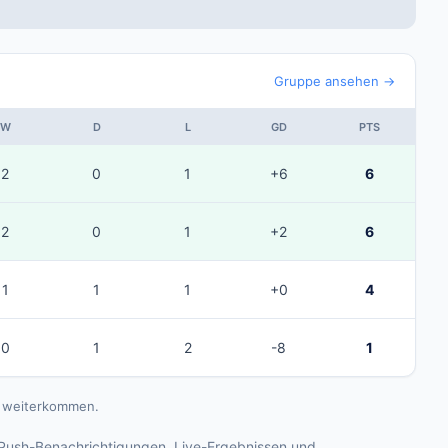
Gruppe ansehen →
W
D
L
GD
PTS
2
0
1
+6
6
2
0
1
+2
6
1
1
1
+0
4
0
1
2
-8
1
ls weiterkommen.
Push-Benachrichtigungen, Live-Ergebnissen und