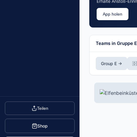
Erhalte Anstoß-Erin
App holen
Teams in Gruppe E
Group E →
🇩
Teilen
Shop