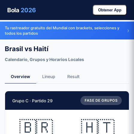
Bola
2026
Obtener App
Tu rastreador gratuito del Mundial con brackets, selecciones y
›
todos los partidos
Brasil vs Haití
Calendario, Grupos y Horarios Locales
Overview
Lineup
Result
Datos del partido
Grupo C · Partido 29
FASE DE GRUPOS
Partido
Brasil
vs
Haití
Equipos
🇧🇷
🇭🇹
🇧🇷 Brasil (BRA)
vs
🇭🇹 Haití (HAI)
Fecha