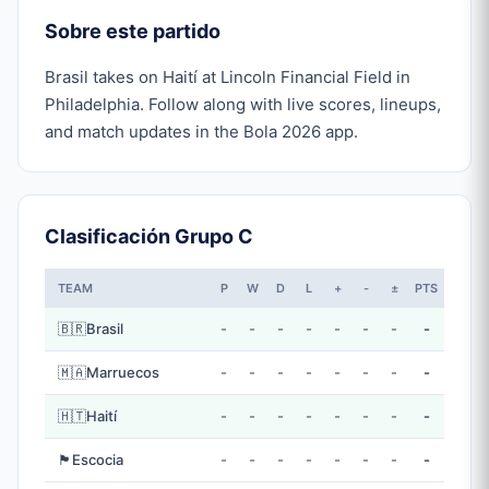
Sobre este partido
Brasil takes on Haití at Lincoln Financial Field in
Philadelphia. Follow along with live scores, lineups,
and match updates in the Bola 2026 app.
Clasificación Grupo C
TEAM
P
W
D
L
+
-
±
PTS
🇧🇷
Brasil
-
-
-
-
-
-
-
-
🇲🇦
Marruecos
-
-
-
-
-
-
-
-
🇭🇹
Haití
-
-
-
-
-
-
-
-
🏴󠁧󠁢󠁳󠁣󠁴󠁿
Escocia
-
-
-
-
-
-
-
-