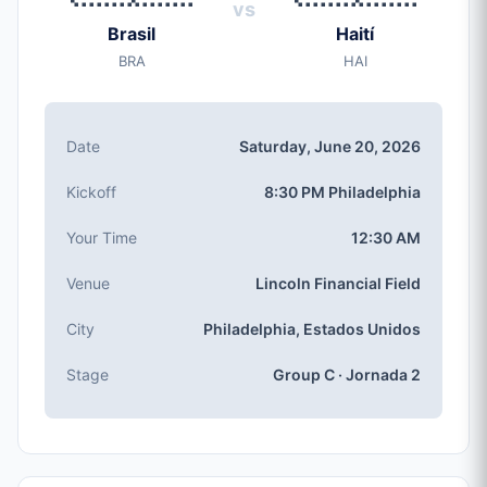
vs
Saturday, Jun 20, 2026
Brasil
Haití
Inicio
BRA
HAI
8:30 PM (Philadelphia local time)
Estadio
Lincoln Financial Field
(capacidad: 69,796)
Date
Saturday, June 20, 2026
Ciudad
Philadelphia, Estados Unidos
Kickoff
8:30 PM Philadelphia
Competición
Grupo C
, Jornada 2
Your Time
12:30 AM
Número de partido
Venue
Lincoln Financial Field
#29 of 104
Equipos Grupo C
City
Philadelphia, Estados Unidos
Brasil, Haití, Marruecos, Escocia
Stage
Group C · Jornada 2