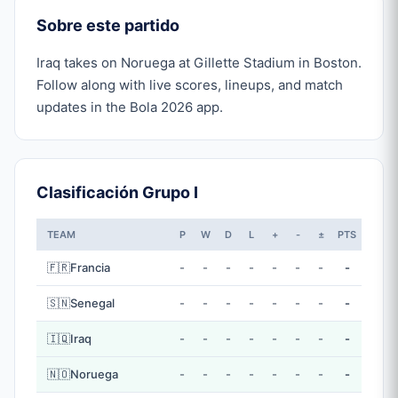
Sobre este partido
Iraq takes on Noruega at Gillette Stadium in Boston.
Follow along with live scores, lineups, and match
updates in the Bola 2026 app.
Clasificación Grupo I
TEAM
P
W
D
L
+
-
±
PTS
🇫🇷
Francia
-
-
-
-
-
-
-
-
🇸🇳
Senegal
-
-
-
-
-
-
-
-
🇮🇶
Iraq
-
-
-
-
-
-
-
-
🇳🇴
Noruega
-
-
-
-
-
-
-
-