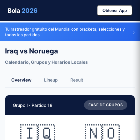
Bola
2026
Obtener App
Tu rastreador gratuito del Mundial con brackets, selecciones y
›
todos los partidos
Iraq vs Noruega
Calendario, Grupos y Horarios Locales
Overview
Lineup
Result
Datos del partido
Grupo I · Partido 18
FASE DE GRUPOS
Partido
Iraq
vs
Noruega
Equipos
🇮🇶
🇳🇴
🇮🇶 Iraq (IRQ)
vs
🇳🇴 Noruega (NOR)
Fecha