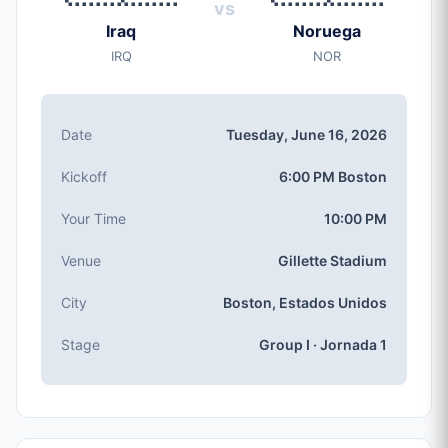
vs
Tuesday, Jun 16, 2026
Iraq
Noruega
Inicio
IRQ
NOR
6:00 PM (Boston local time)
Estadio
Gillette Stadium
(capacidad: 65,878)
Date
Tuesday, June 16, 2026
Ciudad
Boston, Estados Unidos
Kickoff
6:00 PM Boston
Competición
Grupo I
, Jornada 1
Your Time
10:00 PM
Número de partido
Venue
Gillette Stadium
#18 of 104
Equipos Grupo I
City
Boston, Estados Unidos
Iraq, Noruega, Francia, Senegal
Stage
Group I · Jornada 1