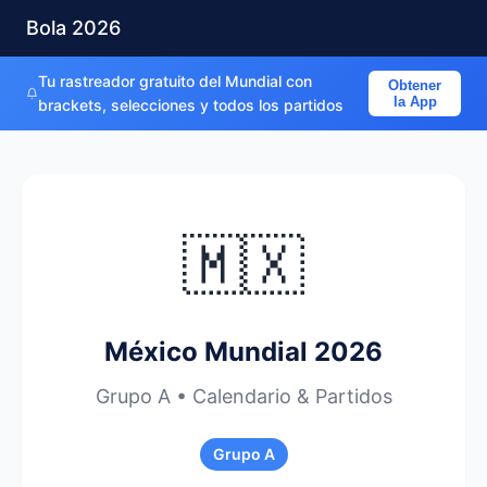
Bola 2026
Tu rastreador gratuito del Mundial con
Obtener
la App
brackets, selecciones y todos los partidos
🇲🇽
México Mundial 2026
Grupo A • Calendario & Partidos
Grupo A