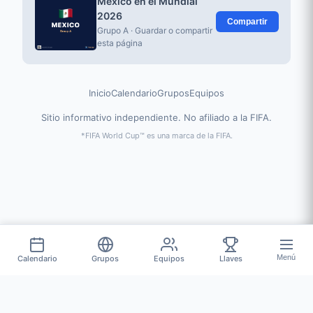
Mexico en el Mundial
2026
Compartir
Grupo A · Guardar o compartir
esta página
Inicio
Calendario
Grupos
Equipos
Sitio informativo independiente. No afiliado a la FIFA.
*FIFA World Cup™ es una marca de la FIFA.
Menú
Calendario
Grupos
Equipos
Llaves