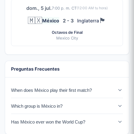
dom., 5 jul.
7:00 p. m. CT
(
12:00 AM
tu hora)
🇲🇽
🏴󠁧󠁢󠁥󠁮󠁧󠁿
México
2 - 3
Inglaterra
Octavos de Final
Mexico City
Preguntas Frecuentes
When does México play their first match?
México opens the 2026 World Cup on June 11 against
Which group is México in?
Sudáfrica in México City - the tournament's opening
match as co-hosts.
México is in Group A alongside Sudáfrica, Corea del Sur,
Has México ever won the World Cup?
and a UEFA Playoff winner.
México has never won the World Cup. Their best finish