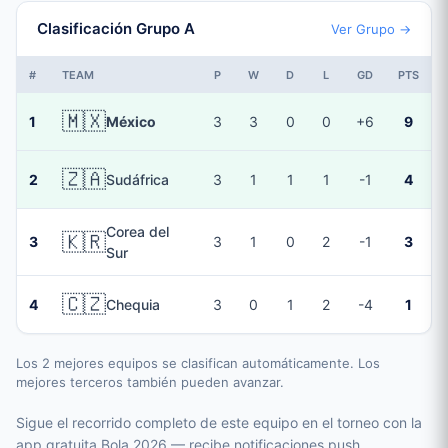
Clasificación Grupo A
Ver Grupo →
#
TEAM
P
W
D
L
GD
PTS
🇲🇽
1
México
3
3
0
0
+6
9
🇿🇦
2
Sudáfrica
3
1
1
1
-1
4
Corea del
🇰🇷
3
3
1
0
2
-1
3
Sur
🇨🇿
4
Chequia
3
0
1
2
-4
1
Los 2 mejores equipos se clasifican automáticamente. Los
mejores terceros también pueden avanzar.
Sigue el recorrido completo de este equipo en el torneo con la
app gratuita Bola 2026 — recibe notificaciones push,