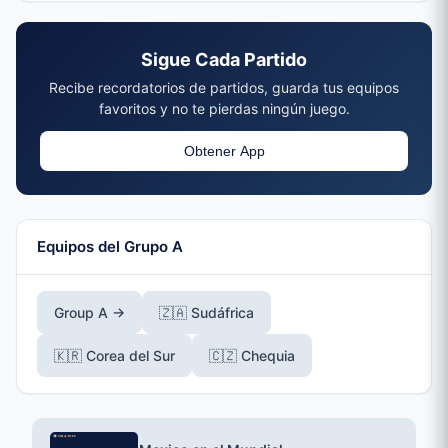
was reaching the quarterfinals in 1970 and 1986, both
times as hosts.
Sigue Cada Partido
Recibe recordatorios de partidos, guarda tus equipos
favoritos y no te pierdas ningún juego.
Obtener App
Equipos del Grupo A
Group A →
🇿🇦 Sudáfrica
🇰🇷 Corea del Sur
🇨🇿 Chequia