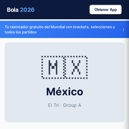
Bola
2026
Obtener App
Tu rastreador gratuito del Mundial con brackets, selecciones y
›
todos los partidos
🇲🇽
México
El Tri · Group A