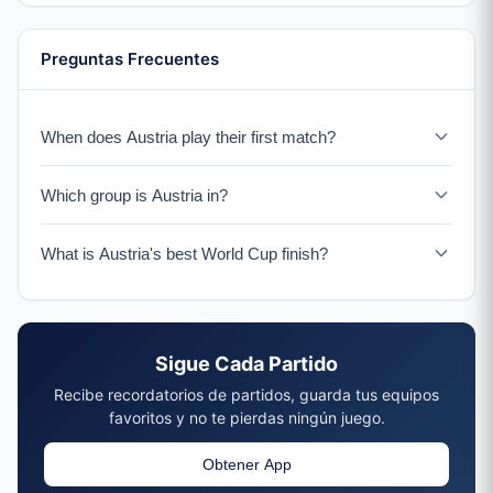
Preguntas Frecuentes
When does Austria play their first match?
Austria faces Jordania on June 16, 2026.
Which group is Austria in?
Austria is in Group J with Argentina, Argelia, and
What is Austria's best World Cup finish?
Jordania.
Austria finished third in 1954 in Suiza.
Sigue Cada Partido
Recibe recordatorios de partidos, guarda tus equipos
favoritos y no te pierdas ningún juego.
Obtener App