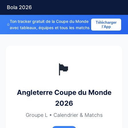
Bola 2026
Ton tracker gratuit de la Coupe du Monde
Télécharger
l'App
avec tableaux, équipes et tous les matchs
🏴󠁧󠁢󠁥󠁮󠁧󠁿
Angleterre Coupe du Monde
2026
Groupe L • Calendrier & Matchs