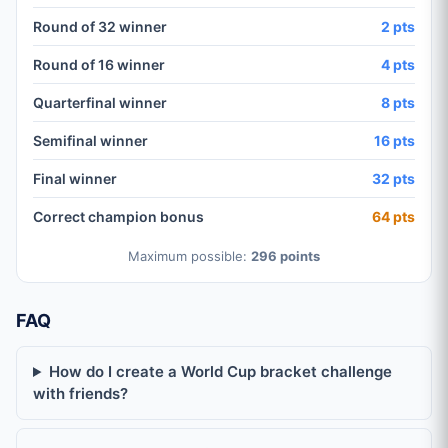
Round of 32 winner
2 pts
Round of 16 winner
4 pts
Quarterfinal winner
8 pts
Semifinal winner
16 pts
Final winner
32 pts
Correct champion bonus
64 pts
Maximum possible:
296 points
FAQ
How do I create a World Cup bracket challenge
with friends?