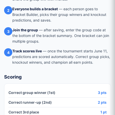
Everyone builds a bracket
— each person goes to
2
Bracket Builder, picks their group winners and knockout
predictions, and saves.
Join the group
— after saving, enter the group code at
3
the bottom of the bracket summary. One bracket can join
multiple groups.
Track scores live
— once the tournament starts June 11,
4
predictions are scored automatically. Correct group picks,
knockout winners, and champion all earn points.
Scoring
Correct group winner (1st)
3 pts
Correct runner-up (2nd)
2 pts
Correct 3rd place
1 pt