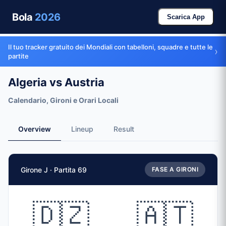
Bola
2026
Scarica App
Il tuo tracker gratuito dei Mondiali con tabelloni, squadre e tutte le
›
partite
Algeria vs Austria
Calendario, Gironi e Orari Locali
Overview
Lineup
Result
Dati partita
Girone J · Partita 69
FASE A GIRONI
Partita
Algeria
vs
Austria
Squadre
🇩🇿
🇦🇹
🇩🇿 Algeria (ALG)
vs
🇦🇹 Austria (AUT)
Data