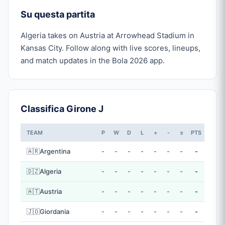
Su questa partita
Algeria takes on Austria at Arrowhead Stadium in
Kansas City. Follow along with live scores, lineups,
and match updates in the Bola 2026 app.
Classifica Girone J
TEAM
P
W
D
L
+
-
±
PTS
🇦🇷
Argentina
-
-
-
-
-
-
-
-
🇩🇿
Algeria
-
-
-
-
-
-
-
-
🇦🇹
Austria
-
-
-
-
-
-
-
-
🇯🇴
Giordania
-
-
-
-
-
-
-
-