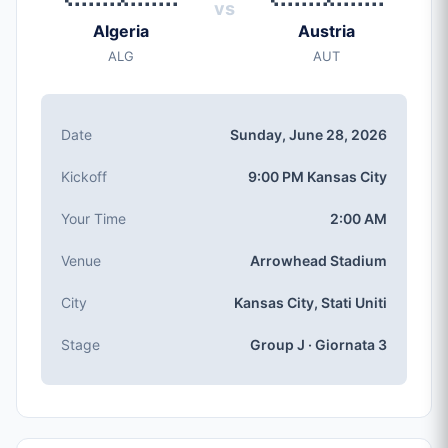
vs
Sunday, Jun 28, 2026
Algeria
Austria
Calcio d'inizio
ALG
AUT
9:00 PM (Kansas City local time)
Stadio
Arrowhead Stadium
(capienza: 76,416)
Date
Sunday, June 28, 2026
Città
Kansas City, Stati Uniti
Kickoff
9:00 PM Kansas City
Competizione
Girone J
, Giornata 3
Your Time
2:00 AM
Numero partita
Venue
Arrowhead Stadium
#69 of 104
Squadre Girone J
City
Kansas City, Stati Uniti
Algeria, Austria, Argentina, Giordania
Stage
Group J · Giornata 3