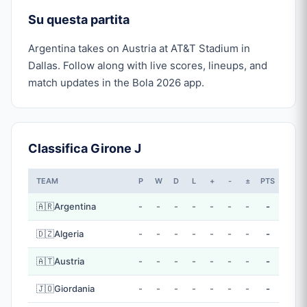
Su questa partita
Argentina takes on Austria at AT&T Stadium in
Dallas. Follow along with live scores, lineups, and
match updates in the Bola 2026 app.
Classifica Girone J
TEAM
P
W
D
L
+
-
±
PTS
🇦🇷
Argentina
-
-
-
-
-
-
-
-
🇩🇿
Algeria
-
-
-
-
-
-
-
-
🇦🇹
Austria
-
-
-
-
-
-
-
-
🇯🇴
Giordania
-
-
-
-
-
-
-
-