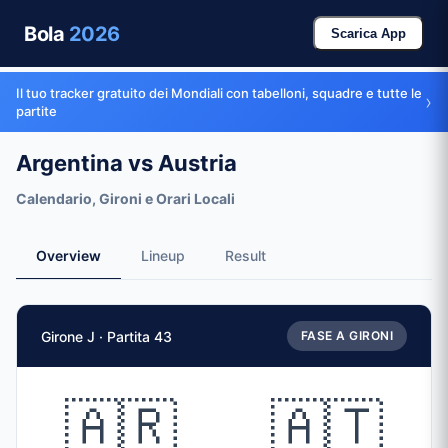
Bola
2026
Scarica App
Il tuo tracker gratuito dei Mondiali con tabelloni, squadre e tutte le
›
partite
Argentina vs Austria
Calendario, Gironi e Orari Locali
Overview
Lineup
Result
Dati partita
Girone J · Partita 43
FASE A GIRONI
Partita
Argentina
vs
Austria
Squadre
🇦🇷
🇦🇹
🇦🇷 Argentina (ARG)
vs
🇦🇹 Austria (AUT)
Data