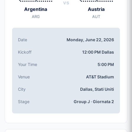
vs
Monday, Jun 22, 2026
Argentina
Austria
Calcio d'inizio
ARG
AUT
12:00 PM (Dallas local time)
Stadio
AT&T Stadium
(capienza: 80,000)
Date
Monday, June 22, 2026
Città
Dallas, Stati Uniti
Kickoff
12:00 PM Dallas
Competizione
Girone J
, Giornata 2
Your Time
5:00 PM
Numero partita
Venue
AT&T Stadium
#43 of 104
Squadre Girone J
City
Dallas, Stati Uniti
Argentina, Austria, Algeria, Giordania
Stage
Group J · Giornata 2