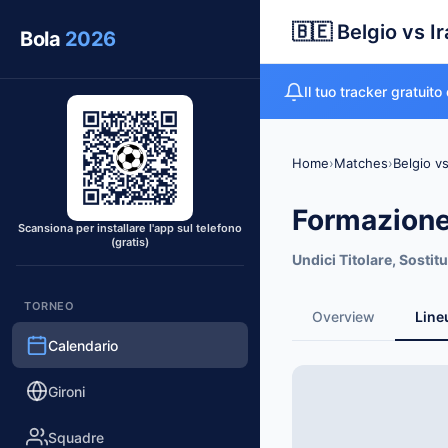
🇧🇪 Belgio vs Ir
Bola
2026
Il tuo tracker gratuito
Home
›
Matches
›
Belgio vs
Formazione 
Scansiona per installare l'app sul telefono
(gratis)
Undici Titolare, Sostitut
TORNEO
Overview
Line
Calendario
Gironi
Squadre