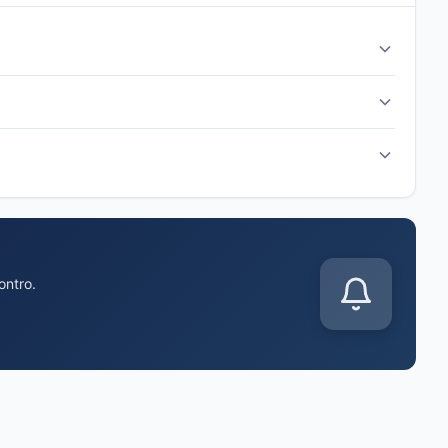
r before kickoff. The match is scheduled for Sunday, Jun 21,
is released. Common formations include 4-3-3, 4-2-3-1, and 3-
s announced. You'll also get live score updates, goal alerts,
ontro.