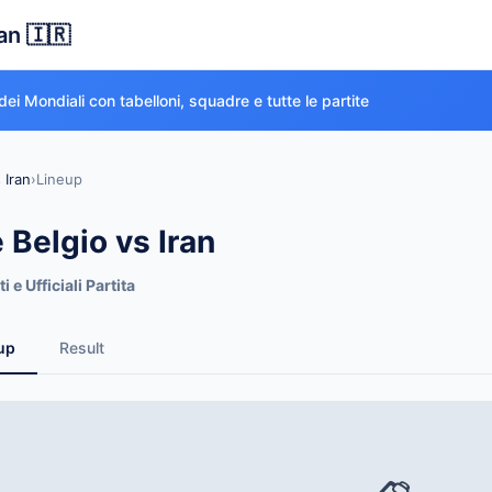
an 🇮🇷
 dei Mondiali con tabelloni, squadre e tutte le partite
 Iran
›
Lineup
Belgio vs Iran
i e Ufficiali Partita
up
Result