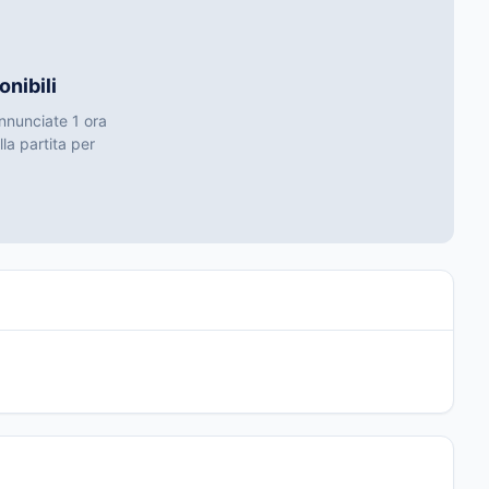
nibili
annunciate 1 ora
lla partita per