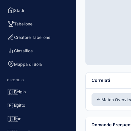
Stadi
Tabellone
Creatore Tabellone
Classifica
Mappa di Bola
Correlati
GIRONE G
Belgio
🇧🇪
← Match Overvi
Egitto
🇪🇬
Iran
🇮🇷
Domande Frequent