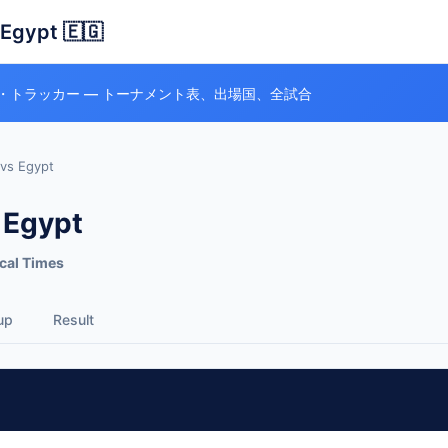
 Egypt 🇪🇬
・トラッカー — トーナメント表、出場国、全試合
 vs Egypt
 Egypt
cal Times
up
Result