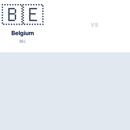
🇧🇪
s
🇪🇬 Egypt (EGY)
vs
26
Belgium
cal time)
BEL
y: 69,000)
es
1
, New Zealand