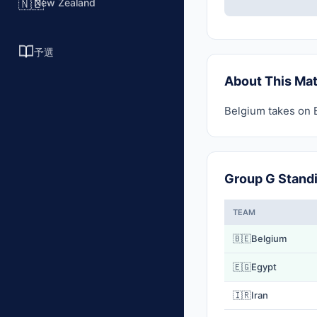
New Zealand
🇳🇿
予選
About This Ma
Belgium takes on E
Group G Stand
TEAM
🇧🇪
Belgium
🇪🇬
Egypt
🇮🇷
Iran