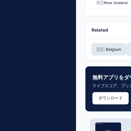
🇳🇿
New Zealand
Related
🇧🇪 Belgium
無料アプリをダ
ライブスコア、プッ
ダウンロード