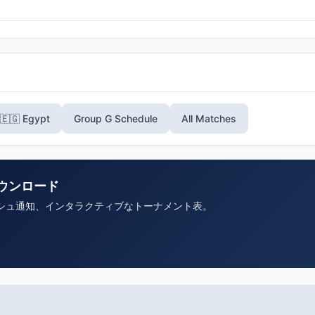
🇪🇬 Egypt
Group G Schedule
All Matches
ウンロード
シュ通知、インタラクティブなトーナメント表。