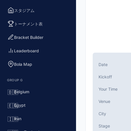
Teams
スタジアム
🇧🇪 Belgium (BEL)
v
Date
トーナメント表
Monday, Jun 15, 20
Kickoff
Bracket Builder
12:00 PM (Seattle lo
Stadium
Leaderboard
Lumen Field
(capacit
City
Bola Map
Date
Seattle, United Stat
Competition
Kickoff
GROUP G
Group G
, Matchday 
Match Number
Your Time
Belgium
🇧🇪
#16 of 104
Venue
Group G Teams
Egypt
🇪🇬
Belgium, Egypt, Iran
City
Iran
🇮🇷
Stage