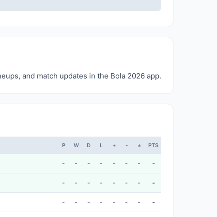
lineups, and match updates in the Bola 2026 app.
P
W
D
L
+
-
±
PTS
-
-
-
-
-
-
-
-
-
-
-
-
-
-
-
-
-
-
-
-
-
-
-
-