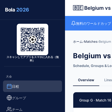
🇧🇪 Belgium vs
Bola
2026
無料のワールドカップ
ホーム
›
Matches
›
Belgium
Belgium vs
スキャンしてアプリをスマホに入れる（無
料）
Schedule, Groups & Lo
大会
Overview
Line
日程
Match Facts
グループ
Group G · Match 16
Match
チーム
Belgium
vs
Egypt