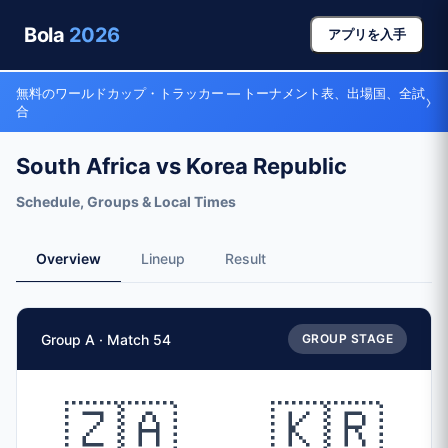
Bola
2026
アプリを入手
無料のワールドカップ・トラッカー — トーナメント表、出場国、全試
›
合
South Africa vs Korea Republic
Schedule, Groups & Local Times
Overview
Lineup
Result
Match Facts
Group A · Match 54
GROUP STAGE
Match
South Africa
vs
Korea Republic
Teams
🇿🇦
🇰🇷
🇿🇦 South Africa (RSA)
vs
🇰🇷 Korea Republic (KOR)