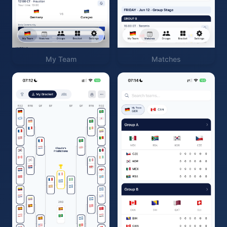
My Team
Matches