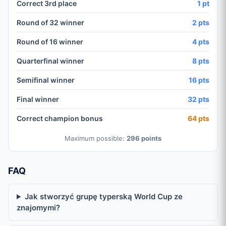
Correct 3rd place
1 pt
Round of 32 winner
2 pts
Round of 16 winner
4 pts
Quarterfinal winner
8 pts
Semifinal winner
16 pts
Final winner
32 pts
Correct champion bonus
64 pts
Maximum possible:
296 points
FAQ
Jak stworzyć grupę typerską World Cup ze
znajomymi?