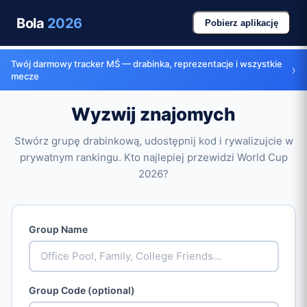
Bola
2026
Pobierz aplikację
Twój darmowy tracker MŚ — drabinka, reprezentacje i wszystkie
›
mecze
Wyzwij znajomych
Stwórz grupę drabinkową, udostępnij kod i rywalizujcie w
prywatnym rankingu. Kto najlepiej przewidzi World Cup
2026?
Group Name
Group Code (optional)