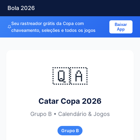
Bola 2026
Seu rastreador grátis da Copa com
Baixar
App
chaveamento, seleções e todos os jogos
🇶🇦
Catar Copa 2026
Grupo B • Calendário & Jogos
Grupo B