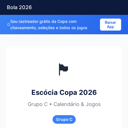
Bola 2026
Seu rastreador grátis da Copa com
Baixar
App
chaveamento, seleções e todos os jogos
🏴󠁧󠁢󠁳󠁣󠁴󠁿
Escócia Copa 2026
Grupo C • Calendário & Jogos
Grupo C